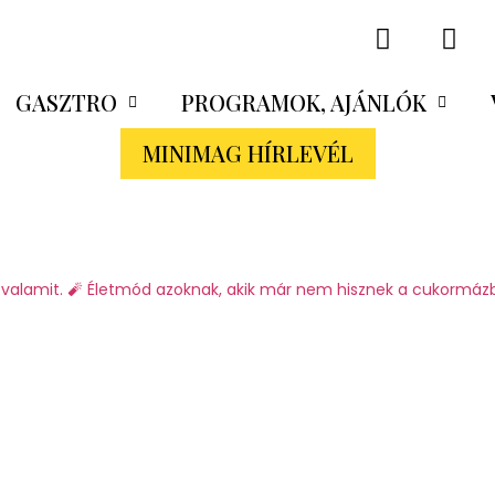
GASZTRO
PROGRAMOK, AJÁNLÓK
MINIMAG HÍRLEVÉL
valamit.
🧨 Életmód azoknak, akik már nem hisznek a cukormáz