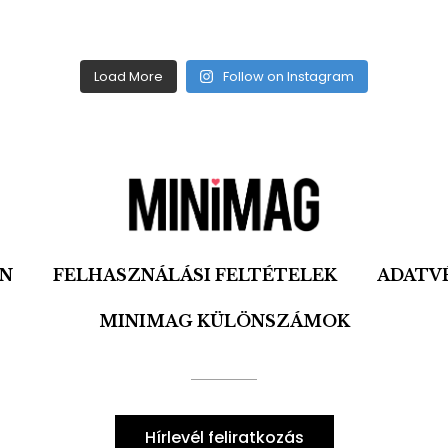
Load More
Follow on Instagram
ON
FELHASZNÁLÁSI FELTÉTELEK
ADATV
MINIMAG KÜLÖNSZÁMOK
Hírlevél feliratkozás