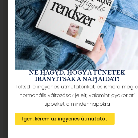
Egy jól körülhatárolható,
vásárlóerővel rendelkező
közönség
A Minimag olvasói nem átpörgetik a tartalmat —
hanem valóban elolvassák. Döntéshozók a
háztartásban, kulturálisan aktív, városi nők, akik
NE HAGYD, HOGY A TÜNETEK
valódi válaszokat keresnek.
IRÁNYÍTSÁK A NAPJAIDAT!
Töltsd le ingyenes útmutatónkat, és ismerd meg 
85% nő
35–55 év
Döntéshozók
hormonális változások jeleit, valamint gyakorlati
tippeket a mindennapokra
Városi közönség
Kulturálisan aktív
Igen, kérem az ingyenes útmutatót
Pszichológia és önismeret