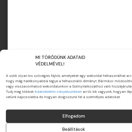
Inspiráló és informatív cikkek, amivel rengeteg időt és
energiát spórolunk. Szuper gyűjtőoldal — mindent
megtalálsz egy helyen.
MINISKANDIHOME
"
MI TÖRŐDÜNK ADATAID
VÉDELMÉVEL!
Kiváló grafikák, jó cikkek, lelkiismeretes hozzáállás,
ötletelési lehetőség... Szóval minden, ami fontos!
A sütik olyan kis szöveges fájlok, amelyeket egy weboldal felhasználhat arr
hogy még hatékonyabbá tegye a felhasználói élményt. Bármikor módosíth
vagy visszavonhatod weboldalunkon a Sütinyilatkozathoz való hozzájárulás
MANUBABA
Tudj meg többet
Adatvédelmi irányelvünkben
arról, kik vagyunk, hogyan lé
velünk kapcsolatba és hogyan dolgozzunk fel a személyes adatokat.
"
Elfogadom
Lendületes, naprakész, pozitív oldal. A termékek nem
csak csodaszépek, de hasznosak és minőségiek. Csak
Beállítások