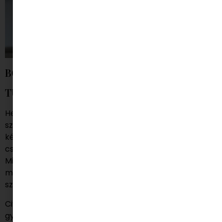
BORDÁS ANDREA
TULAJDONOS, FŐSZERKESZTŐ, ALAPÍTÓ
Hello Andi vagyok, a Minimagról.. általában így
szoktam bemutatkozni, ha valahova a Minimag
képviseletében megyek, és ilyenkor imádom, ha
csillogó szemeket látok, és visszakérdezik, tiéd a
Minimag? Igen, az enyém, mondom ilyenkor szerényen
mosolygva. És napokig repkedek a boldogságtól, mert
szuper érzés minimagosnak lenni.
Civilben 2 közepes korú ( azaz 10- és 14 éves)
gyermek anyukájaként próbálok eligazodni a