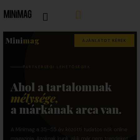
Mini
mag
AJÁNLATOT KÉREK
PARTNERSÉGI LEHETŐSÉGEK
Ahol a tartalomnak
mélysége,
a márkának arca van.
A Minimag a 35–55 év közötti tudatos nők online
magazinja. Azoknak írunk, akik már nem trendeket