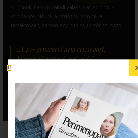
keresnek, hanem valódi válaszokat az életük
kérdéseire. Nálunk a hirdetés nem zaj a
tartalomban, hanem egy hiteles történet része.
„A 40+ generáció nem célcsoport,
hanem mi magunk vagyunk."
30 000
+
20 000
+
HAVI EGYEDI OLVASÓ
FACEBOOK KÖVETŐ
600 000
+
10
%+
HAVI FB ELÉRÉS
ORGANIKUS ELÉRÉS
OLVASÓINK