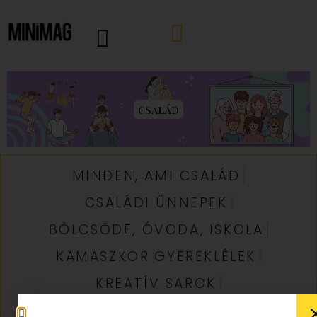
MINDEN, AMI CSALÁD
CSALÁDI ÜNNEPEK
BÖLCSŐDE, ÓVODA, ISKOLA
KAMASZKOR
GYEREKLÉLEK
KREATÍV SAROK
MESE, MONDÓKA, ZENE