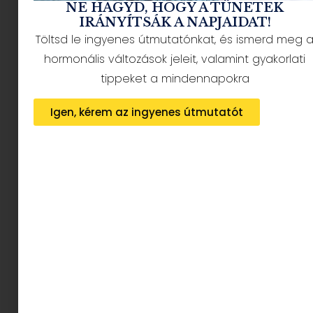
NE HAGYD, HOGY A TÜNETEK
IRÁNYÍTSÁK A NAPJAIDAT!
Töltsd le ingyenes útmutatónkat, és ismerd meg 
hormonális változások jeleit, valamint gyakorlati
tippeket a mindennapokra
Igen, kérem az ingyenes útmutatót
A magyarok tudják, mitől lennének
boldogabbak. Csak nem így élnek.
2026.08.04.