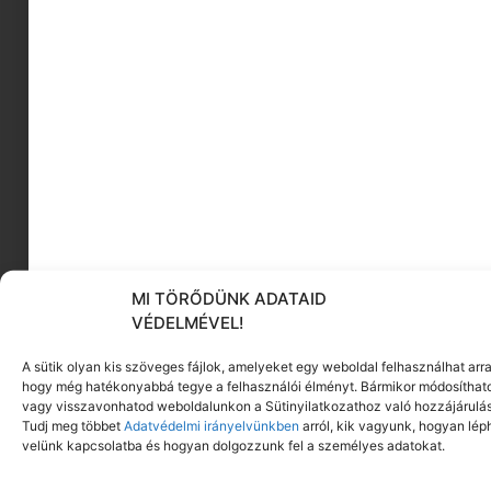
Ingyenes terápiás táborok
szorongó gyerekeknek a Mosoly
Alapítvány szervezésében
2026.05.08.
MI TÖRŐDÜNK ADATAID
VÉDELMÉVEL!
A sütik olyan kis szöveges fájlok, amelyeket egy weboldal felhasználhat arra
hogy még hatékonyabbá tegye a felhasználói élményt. Bármikor módosíthat
vagy visszavonhatod weboldalunkon a Sütinyilatkozathoz való hozzájárulás
Tudj meg többet
Adatvédelmi irányelvünkben
arról, kik vagyunk, hogyan lép
velünk kapcsolatba és hogyan dolgozzunk fel a személyes adatokat.
Mi az, amit valóban szeretnénk
Anyánk Napjára