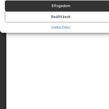
Elfogadom
2026.05.01.
Beállítások
Cookie Policy
Barát? Nem barát? – Így
támogasd a kamaszt, ha
átrendeződnek a kapcsolatai
2026.04.14.
« Előző
Következő »