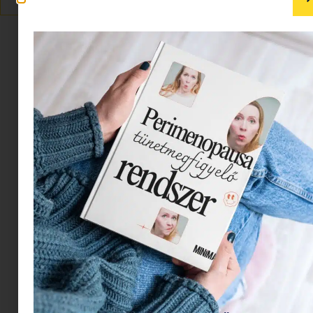
Képernyőidő a nyári szünet után:
hogyan lehet veszekedés nélkül új
szabályokat bevezetni?
2026.08.05.