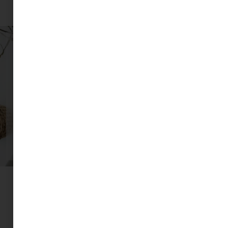
Tedd a postaládádat a
kedvenc helyeddé!
Ingyenes tippek, inspirációk és további
tartalmak várnak rád.
Benne vagyok!
További Minimag
olvasnivaló