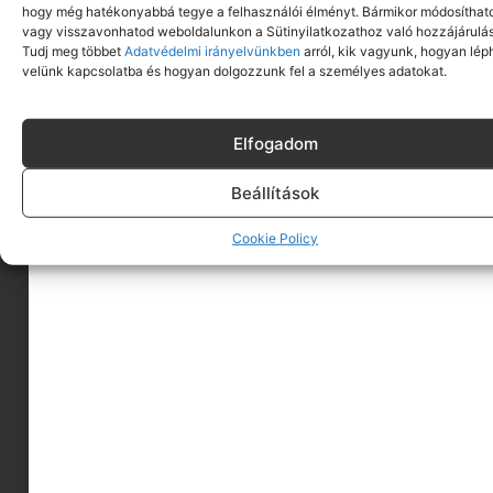
hogy még hatékonyabbá tegye a felhasználói élményt. Bármikor módosíthat
vagy visszavonhatod weboldalunkon a Sütinyilatkozathoz való hozzájárulás
Tudj meg többet
Adatvédelmi irányelvünkben
arról, kik vagyunk, hogyan lép
velünk kapcsolatba és hogyan dolgozzunk fel a személyes adatokat.
Elfogadom
Nem csak a kánikulában fáradunk
Beállítások
el: így rombolja a hőség a
Cookie Policy
koncentrációt az irodában
2026.07.14.