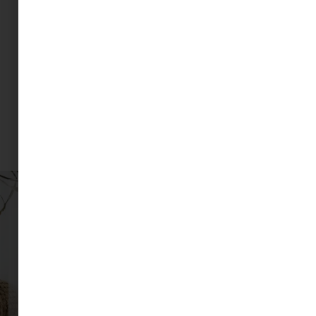
Hová tűntek a normális nők?
2026.07.10.
« Előző
Következő »
Tedd a postaládádat a
kedvenc helyeddé!
Ingyenes tippek, inspirációk és további
tartalmak várnak rád.