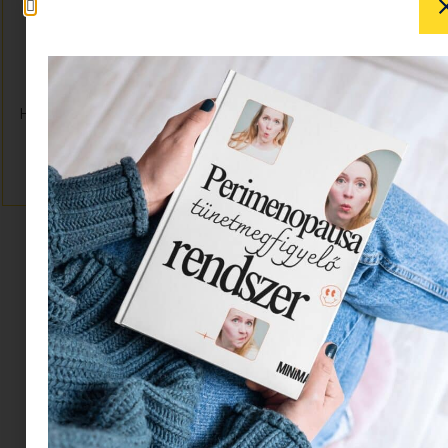
SMINK, HAJ, KÖRÖM
KARRIER, PÉNZÜGYEK, JOGI DOLGOK
LAKBERENDEZÉSI TIPPEK
HÍREK, ÉRDEKESSÉGEK, FENNTARTHATÓSÁG
KVÍZ
SZERELEM, SZEX, KAPCSOLAT
VÁLÁS ÉS ÚJRAKEZDÉS