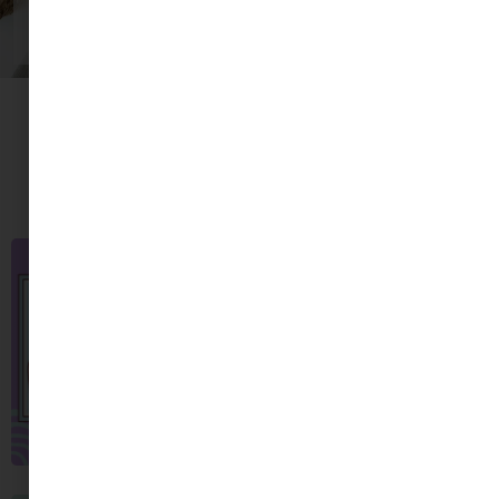
Benne vagyok!
További Minimag
olvasnivaló