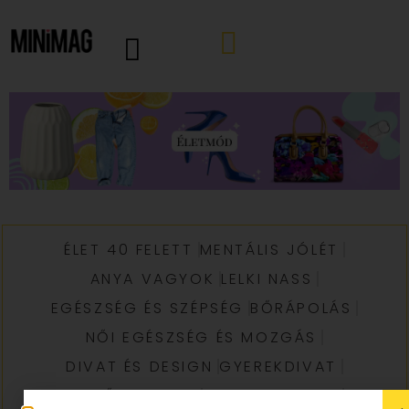
ÉLET 40 FELETT
MENTÁLIS JÓLÉT
ANYA VAGYOK
LELKI NASS
EGÉSZSÉG ÉS SZÉPSÉG
BŐRÁPOLÁS
NŐI EGÉSZSÉG ÉS MOZGÁS
DIVAT ÉS DESIGN
GYEREKDIVAT
FELNŐTT DIVAT
GYEREK DESIGN