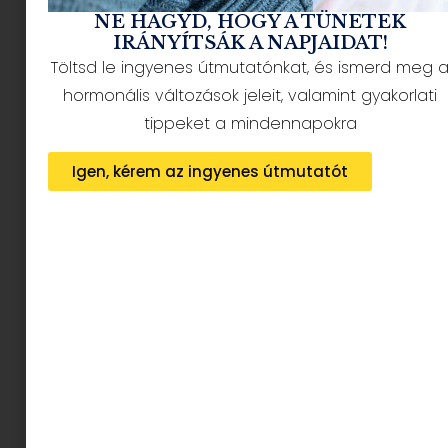
NE HAGYD, HOGY A TÜNETEK
A dolgozók 94 százaléka
IRÁNYÍTSÁK A NAPJAIDAT!
Töltsd le ingyenes útmutatónkat, és ismerd meg 
fáradtságról számol be, mégis alig
kérünk segítséget
hormonális változások jeleit, valamint gyakorlati
tippeket a mindennapokra
2026.08.07.
Igen, kérem az ingyenes útmutatót
Az X-akták megkapta a saját
LEGO-szettjét
2026.08.05.