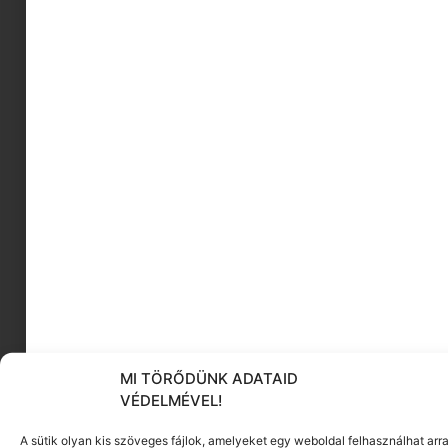
fárasztó
2026.07.22.
Nem tudunk már randizni – Hová
tűntek a valódi találkozások?
2026.07.20.
MI TÖRŐDÜNK ADATAID
VÉDELMÉVEL!
A sütik olyan kis szöveges fájlok, amelyeket egy weboldal felhasználhat arra