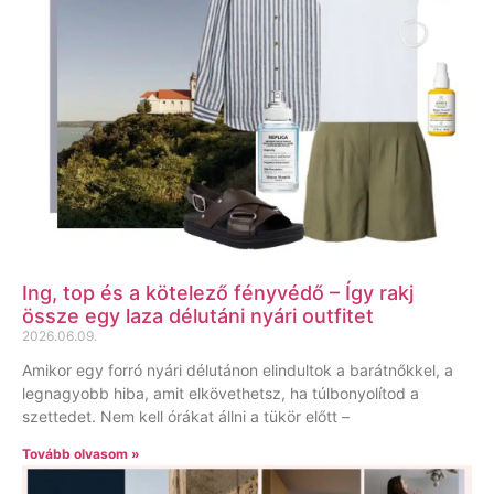
Ing, top és a kötelező fényvédő – Így rakj
össze egy laza délutáni nyári outfitet
2026.06.09.
Amikor egy forró nyári délutánon elindultok a barátnőkkel, a
legnagyobb hiba, amit elkövethetsz, ha túlbonyolítod a
szettedet. Nem kell órákat állni a tükör előtt –
Tovább olvasom »