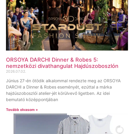
ORSOYA DARCHI Dinner & Robes 5:
nemzetközi divathangulat Hajdúszoboszlón
2026.07.02.
Június 27-én ötödik alkalommal rendezte meg az ORSOYA
DARCHI a Dinner & Robes eseményét, ezúttal a márka
hajdúszoboszlói atelier-jét körülvevő ligetben. Az idei
bemutató középpontjában
Tovább olvasom »