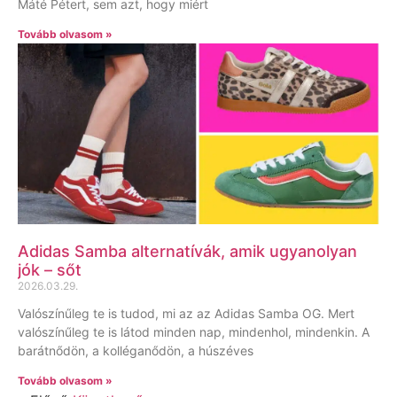
Máté Pétert, sem azt, hogy miért
Tovább olvasom »
Adidas Samba alternatívák, amik ugyanolyan
jók – sőt
2026.03.29.
Valószínűleg te is tudod, mi az az Adidas Samba OG. Mert
valószínűleg te is látod minden nap, mindenhol, mindenkin. A
barátnődön, a kolléganődön, a húszéves
Tovább olvasom »