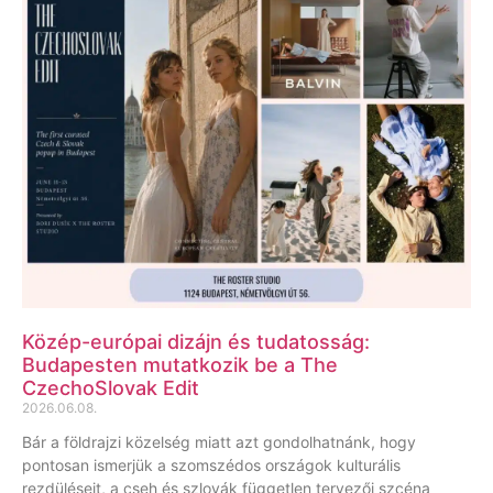
Közép-európai dizájn és tudatosság:
Budapesten mutatkozik be a The
CzechoSlovak Edit
2026.06.08.
Bár a földrajzi közelség miatt azt gondolhatnánk, hogy
pontosan ismerjük a szomszédos országok kulturális
rezdüléseit, a cseh és szlovák független tervezői szcéna