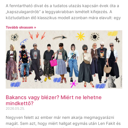
A fenntartható divat és a tudatos utazás kapcsán évek óta a
„kapszulagardrób” a leggyakrabban ismételt kifejezés. A
köztudatban élő klasszikus modell azonban mára elavult: egy
Tovább olvasom »
Bakancs vagy blézer? Miért ne lehetne
mindkettő?
2026.05.25.
Negyven felett az ember már nem akarja megmagyarázni
magát. Sem azt, hogy miért hallgat egymás után Len Fakit és