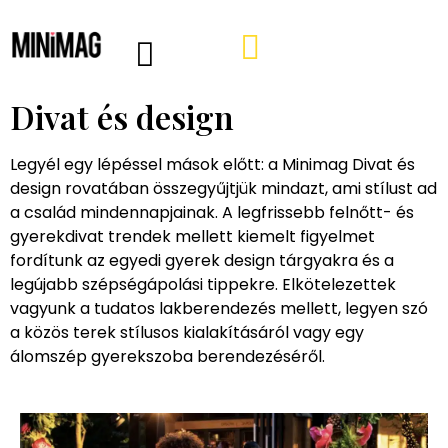
PROGRAMOK, AJÁNLÓK
VÁSÁRLÁSI TIPPEK
IRÁNY A WEBSHOP
MINIMAG HÍRLEVÉL
Divat és design
Legyél egy lépéssel mások előtt: a Minimag Divat és
design rovatában összegyűjtjük mindazt, ami stílust ad
a család mindennapjainak. A legfrissebb felnőtt- és
gyerekdivat trendek mellett kiemelt figyelmet
fordítunk az egyedi gyerek design tárgyakra és a
legújabb szépségápolási tippekre. Elkötelezettek
vagyunk a tudatos lakberendezés mellett, legyen szó
a közös terek stílusos kialakításáról vagy egy
álomszép gyerekszoba berendezéséről.