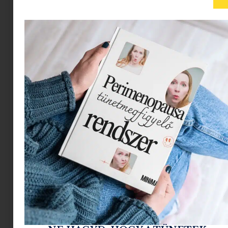
Mozizás után is van élet: Ajándékötletek,
amikkel még a legnagyobb filmőrülteket is
meglepheted
2026.02.24.
Tovább olvasom »