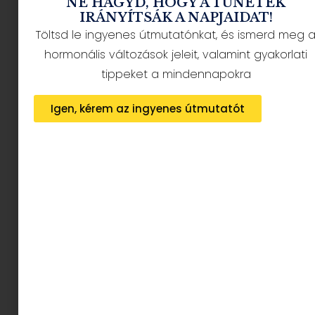
NE HAGYD, HOGY A TÜNETEK
IRÁNYÍTSÁK A NAPJAIDAT!
Töltsd le ingyenes útmutatónkat, és ismerd meg 
hormonális változások jeleit, valamint gyakorlati
tippeket a mindennapokra
Karácsonyi ajándékötletek
irodalomkedvelőknek: illatok, emlékek és
Igen, kérem az ingyenes útmutatót
különleges teadélutánok
2025.12.05.
Tovább olvasom »