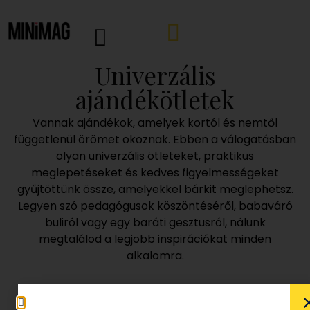
Univerzális
ajándékötletek
Vannak ajándékok, amelyek kortól és nemtől
függetlenül örömet okoznak. Ebben a válogatásban
olyan univerzális ötleteket, praktikus
meglepetéseket és kedves figyelmességeket
gyűjtöttünk össze, amelyekkel bárkit meglephetsz.
Legyen szó pedagógusok köszöntéséről, babaváró
buliról vagy egy baráti gesztusról, nálunk
megtalálod a legjobb inspirációkat minden
alkalomra.