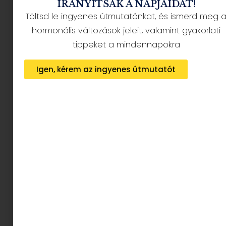
IRÁNYÍTSÁK A NAPJAIDAT!
2026.03.29.
Töltsd le ingyenes útmutatónkat, és ismerd meg 
Tovább olvasom »
hormonális változások jeleit, valamint gyakorlati
tippeket a mindennapokra
Igen, kérem az ingyenes útmutatót
Az éjszakai vonatozás reneszánsza: Miért jobb
a vonat, mint a fapados?
2026.03.21.
Tovább olvasom »