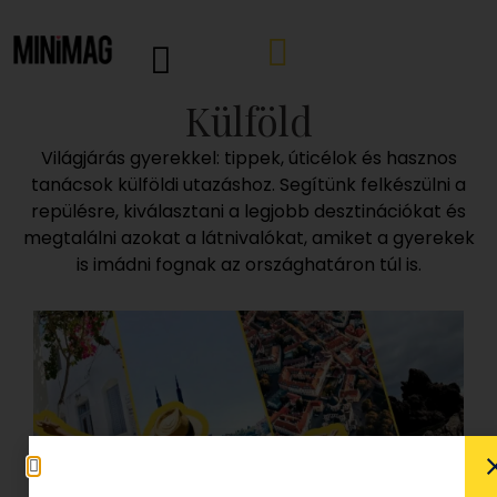
Külföld
Világjárás gyerekkel: tippek, úticélok és hasznos
tanácsok külföldi utazáshoz. Segítünk felkészülni a
repülésre, kiválasztani a legjobb desztinációkat és
megtalálni azokat a látnivalókat, amiket a gyerekek
is imádni fognak az országhatáron túl is.