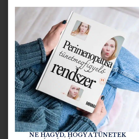
15 európai kulturális úti cél, ha a giccsen és a
túlárazott kliséken túl keresel tartalmat
2026.05.21.
Tovább olvasom »
4 nap Közép-Európában | Városok, amik
NE HAGYD, HOGY A TÜNETEK
kevésbé trendik