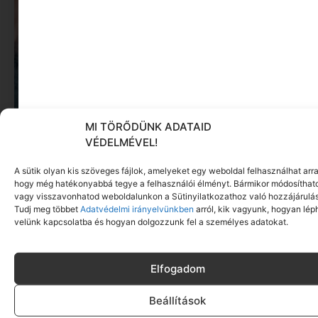
MI TÖRŐDÜNK ADATAID
VÉDELMÉVEL!
A sütik olyan kis szöveges fájlok, amelyeket egy weboldal felhasználhat arra
hogy még hatékonyabbá tegye a felhasználói élményt. Bármikor módosíthat
vagy visszavonhatod weboldalunkon a Sütinyilatkozathoz való hozzájárulás
Tudj meg többet
Adatvédelmi irányelvünkben
arról, kik vagyunk, hogyan lép
velünk kapcsolatba és hogyan dolgozzunk fel a személyes adatokat.
Elfogadom
Beállítások
MINIMAG.HU
TOVÁBBI CIKKEI