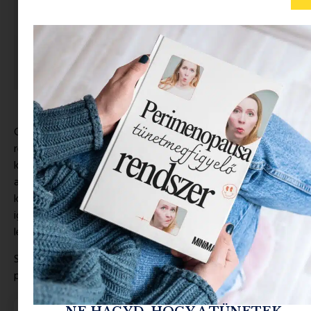
Carrie cipői, Samantha beszólásai, Miranda fanyar
realizmusa és Charlotte makulátlan optimizmusa – ha ezek a
kulcsszavak megmozgatják a sorozatfüggő szíved, akkor ez
a kvíz neked szól! De ne dőlj hátra túl gyorsan: nem csak azt
kérdezzük meg, mi volt Mr. Big igazi neve. Vannak benne
igazi
hardcore SATC-kérdések
is, amiket csak a
legelszántabb rajongók fognak tudni.
Szóval vedd elő a Cosmopolitaned, és nézd meg, hány
pontot tudsz szerezni!