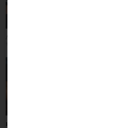
A Nagy Sorozat Kvíz
Tovább olvasom »
Kávékvíz: Mennyire vagy kávémester?