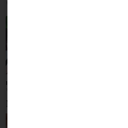
Tovább olvasom »
Emily Párizsban kvíz
Tovább olvasom »
Ne maradj le rólunk