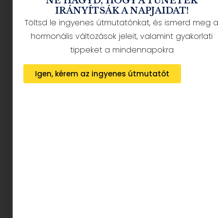
NE HAGYD, HOGY A TÜNETEK
IRÁNYÍTSÁK A NAPJAIDAT!
Töltsd le ingyenes útmutatónkat, és ismerd meg 
hormonális változások jeleit, valamint gyakorlati
tippeket a mindennapokra
Igen, kérem az ingyenes útmutatót
MINDENT TUDSZ A SZEX ÉS NEW
YORKRÓL? TESZTELD A TUDÁSODAT
A KVÍZÜNKBEN.
15 kérdés, amivel bebizonyíthatod, hogy nemcsak
nézted a Szex és New Yorkot, hanem
tényleg
figyeltél is
. Készen állsz rá?