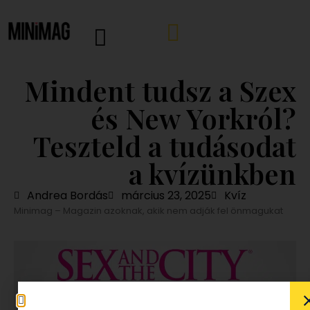
Mindent tudsz a Szex
és New Yorkról?
Teszteld a tudásodat
a kvízünkben
Andrea Bordás
március 23, 2025
Kvíz
Minimag – Magazin azoknak, akik nem adják fel önmagukat