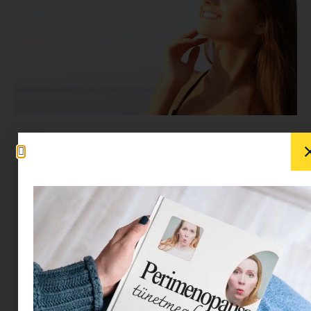
A napfény pozitív hatásait ma már senki sem
vitatja. Bizonyított tény ugyanis, hogy javítja a
közérzetet, segíti a D-vitamin termelődését, és
hozzájárul a bőr egészségéhez. Ugyanakkor a
mértéktelen és felelőtlen napozás komoly
egészségügyi problémákat okozhat, a leégésről
és a bőr gyors öregedéséről nem is beszélve.
Emiatt aztán sosem szabad félvállról venni a
napozást! Mert csak akkor élvezhetjük az