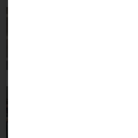
Képernyőidő a nyári szünet után: hogyan lehet veszekedés nélkül új
szabályokat bevezetni?