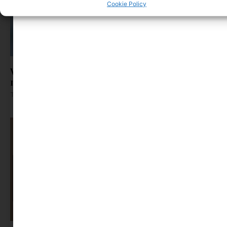
Cookie Policy
Vízálló fényvédők | szigorúan állatkísérlet
mentes termékek
Tovább olvasom »