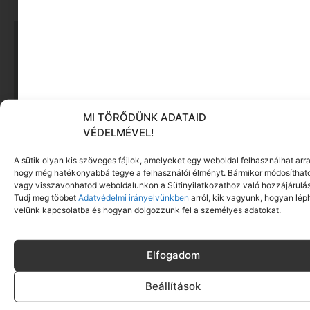
MI TÖRŐDÜNK ADATAID
VÉDELMÉVEL!
A sütik olyan kis szöveges fájlok, amelyeket egy weboldal felhasználhat arra
hogy még hatékonyabbá tegye a felhasználói élményt. Bármikor módosíthat
A vízivás valóban tiszta és hidratált bőrt
vagy visszavonhatod weboldalunkon a Sütinyilatkozathoz való hozzájárulás
eredményez?
Tudj meg többet
Adatvédelmi irányelvünkben
arról, kik vagyunk, hogyan lép
velünk kapcsolatba és hogyan dolgozzunk fel a személyes adatokat.
Tovább olvasom »
Elfogadom
Beállítások