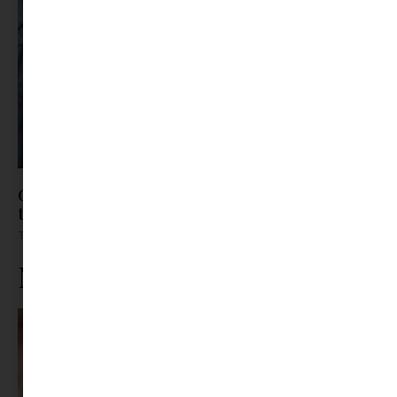
Gyerek bőrápolás TikTok-módra? – Mikor árt
többet, mint amennyit használ?
Tovább olvasom »
Ne maradj le rólunk