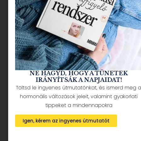
előnyeit, ha betartunk néhány alapvető szabályt.
Ebben a cikkben megmutatjuk, hogyan
szívhatjuk biztonságosan magunkba a nap
sugarait!
1. Ne a déli órákban
süttesd magad
NE HAGYD, HOGY A TÜNETEK
IRÁNYÍTSÁK A NAPJAIDAT!
Töltsd le ingyenes útmutatónkat, és ismerd meg 
hormonális változások jeleit, valamint gyakorlati
tippeket a mindennapokra
Igen, kérem az ingyenes útmutatót