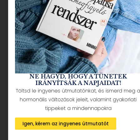
NÉPSZERŰ CIKKEK
NE HAGYD, HOGY A TÜNETEK
IRÁNYÍTSÁK A NAPJAIDAT!
Töltsd le ingyenes útmutatónkat, és ismerd meg 
HÍRLEVÉL FELIRATKOZÁS + AJÁNDÉK
hormonális változások jeleit, valamint gyakorlati
tippeket a mindennapokra
Igen, kérem az ingyenes útmutatót