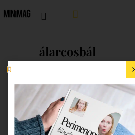
álarcosbál