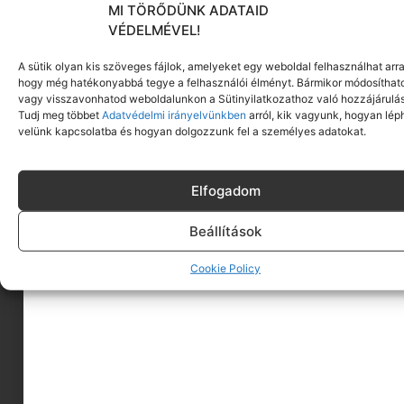
MI TÖRŐDÜNK ADATAID
VÉDELMÉVEL!
A sütik olyan kis szöveges fájlok, amelyeket egy weboldal felhasználhat arra
hogy még hatékonyabbá tegye a felhasználói élményt. Bármikor módosíthat
vagy visszavonhatod weboldalunkon a Sütinyilatkozathoz való hozzájárulás
Tudj meg többet
Adatvédelmi irányelvünkben
arról, kik vagyunk, hogyan lép
velünk kapcsolatba és hogyan dolgozzunk fel a személyes adatokat.
Elfogadom
Beállítások
Cookie Policy
A MINIMAGRÓL
HIRDESS A MINIMAGON
FELHASZNÁLÁSI FELTÉTELEK