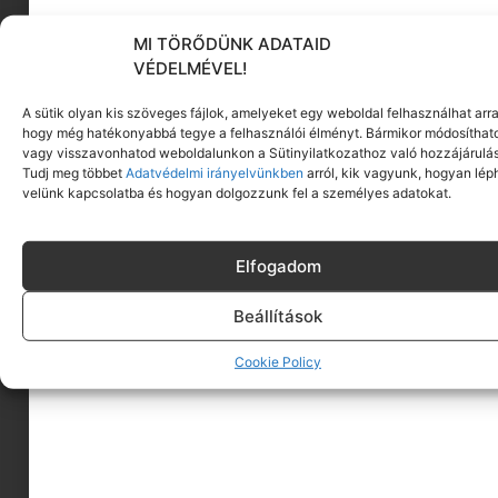
MI TÖRŐDÜNK ADATAID
KÖVESS MINKET
VÉDELMÉVEL!
A sütik olyan kis szöveges fájlok, amelyeket egy weboldal felhasználhat arra
hogy még hatékonyabbá tegye a felhasználói élményt. Bármikor módosíthat
vagy visszavonhatod weboldalunkon a Sütinyilatkozathoz való hozzájárulás
Tudj meg többet
Adatvédelmi irányelvünkben
arról, kik vagyunk, hogyan lép
velünk kapcsolatba és hogyan dolgozzunk fel a személyes adatokat.
Elfogadom
Beállítások
Cookie Policy
A MINIMAGRÓL
HIRDESS A MINIMAGON