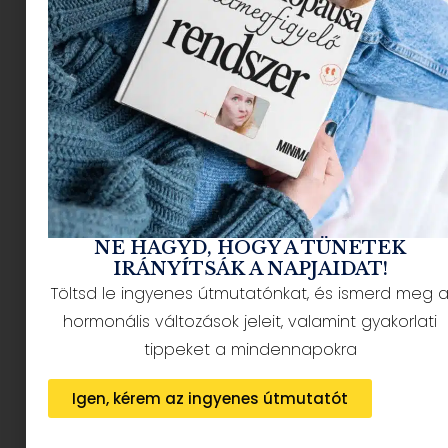
NÉPSZERŰ CIKKEK
NE HAGYD, HOGY A TÜNETEK
IRÁNYÍTSÁK A NAPJAIDAT!
Töltsd le ingyenes útmutatónkat, és ismerd meg 
HÍRLEVÉL FELIRATKOZÁS + AJÁNDÉK
hormonális változások jeleit, valamint gyakorlati
tippeket a mindennapokra
Igen, kérem az ingyenes útmutatót