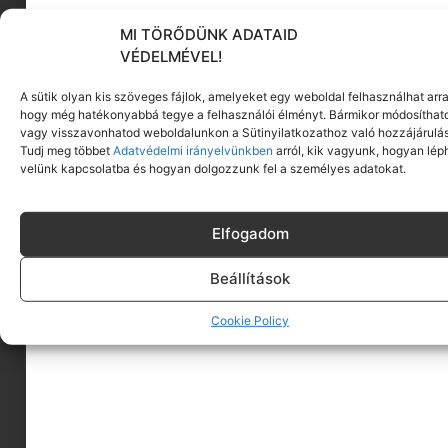
KÖVESS MINKET
MI TÖRŐDÜNK ADATAID
VÉDELMÉVEL!
A sütik olyan kis szöveges fájlok, amelyeket egy weboldal felhasználhat arra
hogy még hatékonyabbá tegye a felhasználói élményt. Bármikor módosíthat
vagy visszavonhatod weboldalunkon a Sütinyilatkozathoz való hozzájárulás
Tudj meg többet
Adatvédelmi irányelvünkben
arról, kik vagyunk, hogyan lép
velünk kapcsolatba és hogyan dolgozzunk fel a személyes adatokat.
Elfogadom
Beállítások
Cookie Policy
A MINIMAGRÓL
HIRDESS A MINIMAGON