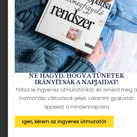
NÉPSZERŰ CIKKEK
NE HAGYD, HOGY A TÜNETEK
IRÁNYÍTSÁK A NAPJAIDAT!
Töltsd le ingyenes útmutatónkat, és ismerd meg 
hormonális változások jeleit, valamint gyakorlati
HÍRLEVÉL FELIRATKOZÁS + AJÁNDÉK
tippeket a mindennapokra
Igen, kérem az ingyenes útmutatót