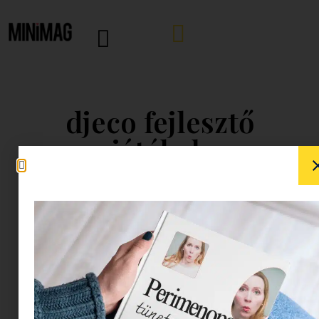
djeco fejlesztő
játékok