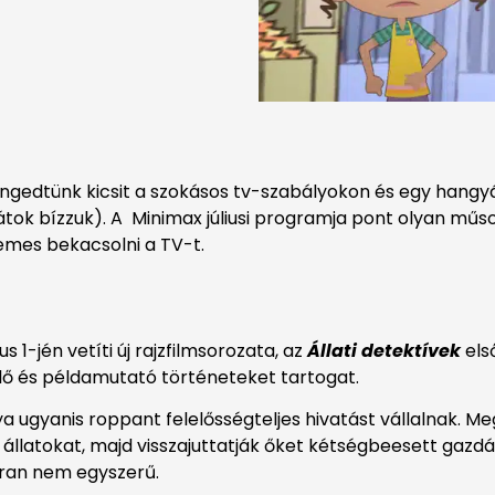
engedtünk kicsit a szokásos tv-szabályokon és egy hangyán
tok bízzuk). A Minimax júliusi programja pont olyan műso
demes bekacsolni a TV-t.
s 1-jén vetíti új rajzfilmsorozata, az
Állati detektívek
els
elő és példamutató történeteket tartogat.
a ugyanis roppant felelősségteljes hivatást vállalnak. Mega
 állatokat, majd visszajuttatják őket kétségbeesett gazdá
ran nem egyszerű.