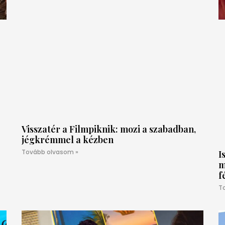
Visszatér a Filmpiknik: mozi a szabadban,
jégkrémmel a kézben
Tovább olvasom »
I
m
f
T