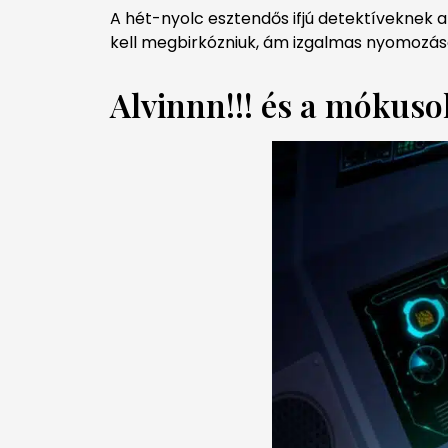
A hét-nyolc esztendős ifjú detektíveknek az
kell megbirkózniuk, ám izgalmas nyomozás
Alvinnn!!! és a mókuso