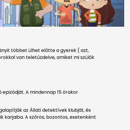
yit többet ülhet előtte a gyerek ( azt,
rokkal van teletűzdelve, amiket mi szülők
ő epizódját. A mindennap 15 órakor
lapítják az Állati detektívek klubját, és
ik karjaiba. A szőrös, bozontos, esetenként