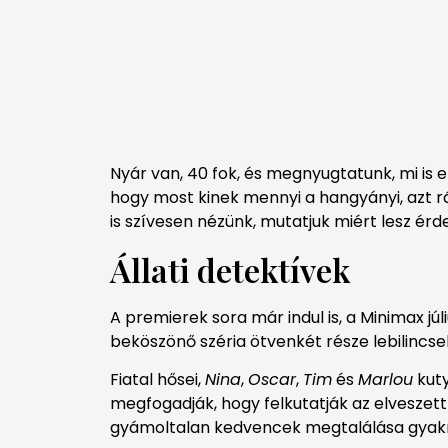
Nyár van, 40 fok, és megnyugtatunk, mi is 
hogy most kinek mennyi a hangyányi, azt rá
is szívesen nézünk, mutatjuk miért lesz ér
Állati detektívek
A premierek sora már indul is, a Minimax júliu
beköszönő széria ötvenkét része lebilincs
Fiatal hősei,
Nina
,
Oscar
,
Tim
és
Marlou
kuty
megfogadják, hogy felkutatják az elveszett
gyámoltalan kedvencek megtalálása gyak