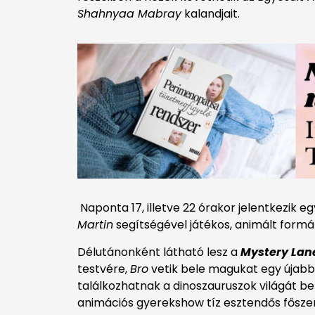
Shahnyaa Mabray
kalandjait.
Naponta 17, illetve 22 órakor jelentkezik 
Martin
segítségével játékos, animált form
Délutánonként látható lesz a
Mystery Lane
testvére,
Bro
vetik bele magukat egy újab
találkozhatnak a dinoszauruszok világát 
animációs gyerekshow tíz esztendős főszer