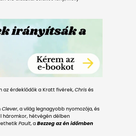
an az érdeklődők a Kratt fivérek,
Chris
és
n
Clever
, a világ legnagyobb nyomozója, és
él háromkor, hétvégén délben
vethetik
Pault
, a
Bezzeg az én időmben