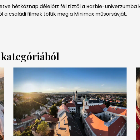
letve hétköznap délelőtt fél tíztől a Barbie-univerzumba
ől a családi filmek töltik meg a Minimax műsorsávját.
a kategóriából