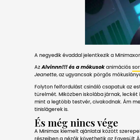
A negyedik évaddal jelentkezik a Minimax
Az
Alvinnn!!! és a mókusok
animációs
so
Jeanette
, az ugyancsak pörgős mókuslányok
Folyton felfordulást csináló csapatuk az 
türelmét. Miközben iskolába járnak, lecké
mint a legtöbb testvér, civakodnak. Ám me
tinislágerek is.
És még nincs vége
A Minimax kiemelt ajánlatai között szerepel
részeiben a nézők követhetik az Egyesült Á