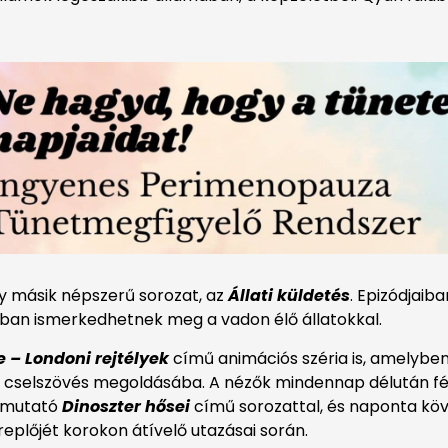
egy másik népszerű sorozat, az
Állati küldetés
. Epizódjaib
ában ismerkedhetnek meg a vadon élő állatokkal.
 – Londoni rejtélyek
című animációs széria is, amelybe
b cselszövés megoldásába. A nézők mindennap délután f
bemutató
Dinoszter hősei
című sorozattal, és naponta kö
eplőjét korokon átívelő utazásai során.