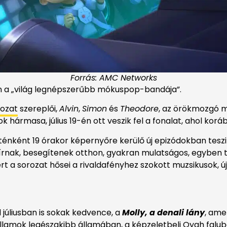
Forrás: AMC Networks
on a „világ legnépszerűbb mókuspop-bandája”.
rozat
szereplői,
Alvin
,
Simon
és
Theodore
, az örökmozgó m
 hármasa, július 19-én ott veszik fel a fonalat, ahol kor
esténként 19 órakor képernyőre kerülő új epizódokban tes
t írnak, besegítenek otthon, gyakran mulatságos, egyben
rt a sorozat hősei a rivaldafényhez szokott muzsikusok,
 júliusban is sokak kedvence, a
Molly, a denali lány
, ame
llamok legészakibb államában, a képzeletbeli Qyah faluba