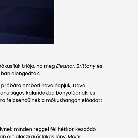
ókusfiúk triója, no meg
Eleanor
,
Brittany
és
ábban elengedték.
zi próbára emberi nevelőapjuk, Dave
 tanulságos kalandokba bonyolódnak, és
 újra felcsendülnek a mókushangon előadott
lynek minden reggel fél hétkor kezdődő
n élő alaszkai őslakos lány,
Molly