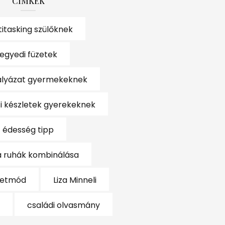
CÍMKÉK
titasking szülőknek
egyedi füzetek
lyázat gyermekeknek
i készletek gyerekeknek
édesség tipp
 ruhák kombinálása
letmód
Liza Minneli
d
családi olvasmány