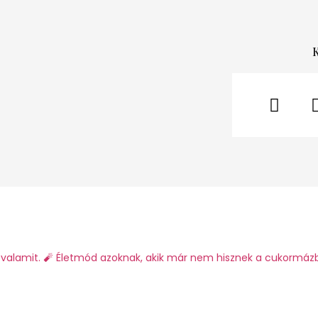
valamit.
🧨 Életmód azoknak, akik már nem hisznek a cukormáz