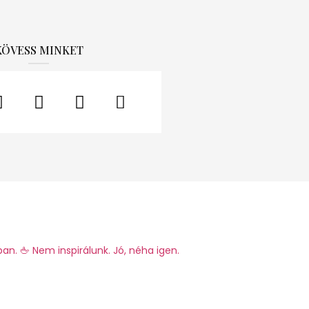
KÖVESS MINKET
ban.
🖕 Nem inspirálunk. Jó, néha igen.