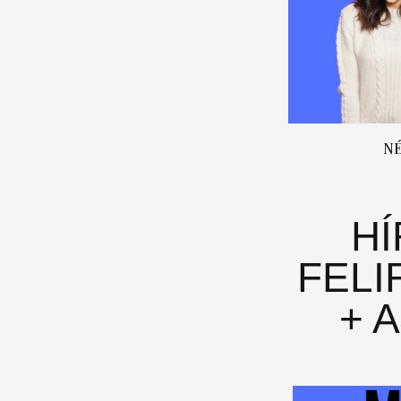
N
H
FELI
+ 