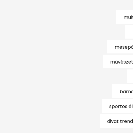
mul
mesepá
művészet
barna
sportos é
divat tren