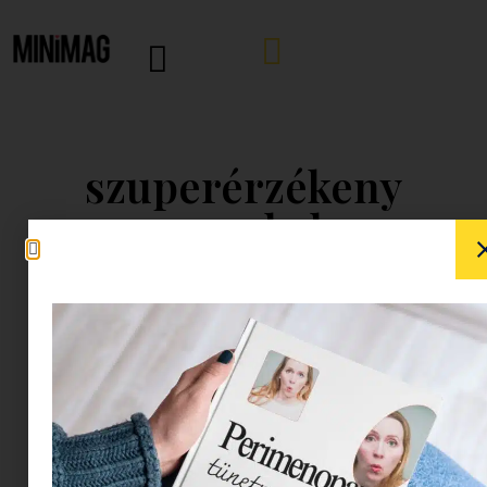
szuperérzékeny
gyerekek