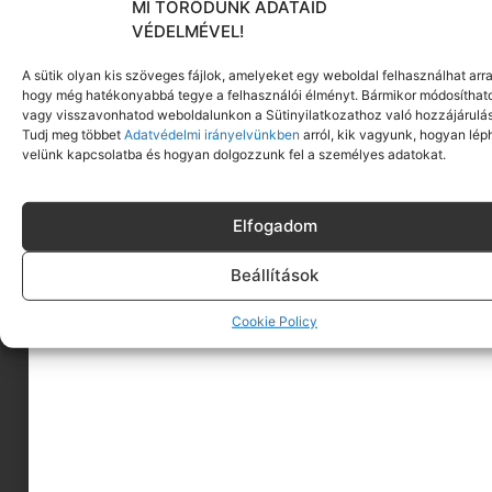
MI TÖRŐDÜNK ADATAID
VÉDELMÉVEL!
A sütik olyan kis szöveges fájlok, amelyeket egy weboldal felhasználhat arra
hogy még hatékonyabbá tegye a felhasználói élményt. Bármikor módosíthat
vagy visszavonhatod weboldalunkon a Sütinyilatkozathoz való hozzájárulás
Tudj meg többet
Adatvédelmi irányelvünkben
arról, kik vagyunk, hogyan lép
velünk kapcsolatba és hogyan dolgozzunk fel a személyes adatokat.
Elfogadom
Beállítások
Cookie Policy
A MINIMAGRÓL
HIRDESS A MINIMAGON
FELHASZNÁLÁSI FELTÉTELEK