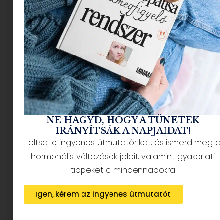
NÉPSZERŰ CIKKEK
NE HAGYD, HOGY A TÜNETEK
IRÁNYÍTSÁK A NAPJAIDAT!
Töltsd le ingyenes útmutatónkat, és ismerd meg 
HÍRLEVÉL FELIRATKOZÁS + AJÁNDÉK
hormonális változások jeleit, valamint gyakorlati
tippeket a mindennapokra
Igen, kérem az ingyenes útmutatót