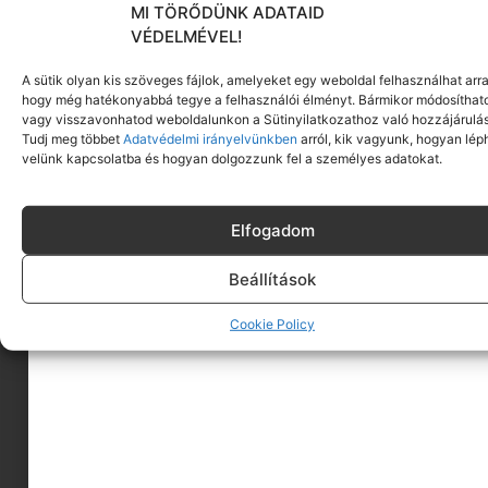
MI TÖRŐDÜNK ADATAID
VÉDELMÉVEL!
A sütik olyan kis szöveges fájlok, amelyeket egy weboldal felhasználhat arra
hogy még hatékonyabbá tegye a felhasználói élményt. Bármikor módosíthat
vagy visszavonhatod weboldalunkon a Sütinyilatkozathoz való hozzájárulás
Tudj meg többet
Adatvédelmi irányelvünkben
arról, kik vagyunk, hogyan lép
velünk kapcsolatba és hogyan dolgozzunk fel a személyes adatokat.
Elfogadom
Beállítások
Cookie Policy
A MINIMAGRÓL
HIRDESS A MINIMAGON
FELHASZNÁLÁSI FELTÉTELEK