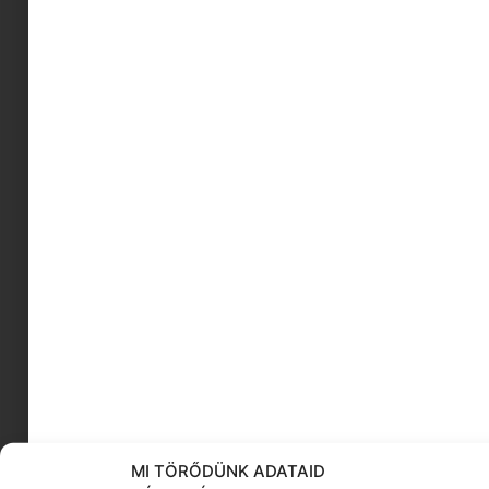
készíts sk játékot
őszi finomság
márka fókusz
VegánMárti receptjei
kamaszok ünnepi programok
tanfolyam leendő anyukáknak
karácsonyi rajzfil
nyár
vegán
natur kozmetikumok
KÖVESS MINKET
MI TÖRŐDÜNK ADATAID