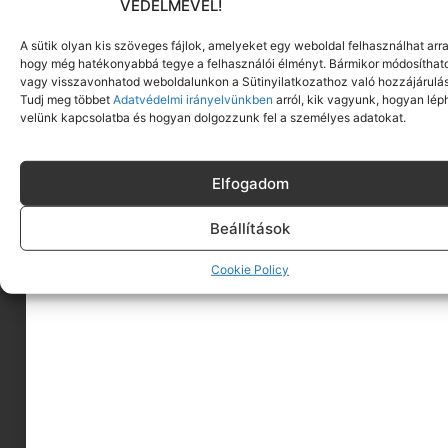
VÉDELMÉVEL!
A sütik olyan kis szöveges fájlok, amelyeket egy weboldal felhasználhat arra
hogy még hatékonyabbá tegye a felhasználói élményt. Bármikor módosíthat
vagy visszavonhatod weboldalunkon a Sütinyilatkozathoz való hozzájárulás
Tudj meg többet
Adatvédelmi irányelvünkben
arról, kik vagyunk, hogyan lép
velünk kapcsolatba és hogyan dolgozzunk fel a személyes adatokat.
Elfogadom
Beállítások
A MINIMAGRÓL
Cookie Policy
HIRDESS A MINIMAGON
FELHASZNÁLÁSI FELTÉTELEK
ADATVÉDELEM
KAPCSOLAT