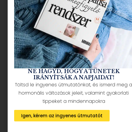
NÉPSZERŰ CIKKEK
NE HAGYD, HOGY A TÜNETEK
IRÁNYÍTSÁK A NAPJAIDAT!
Töltsd le ingyenes útmutatónkat, és ismerd meg 
HÍRLEVÉL FELIRATKOZÁS + AJÁNDÉK
hormonális változások jeleit, valamint gyakorlati
tippeket a mindennapokra
Igen, kérem az ingyenes útmutatót