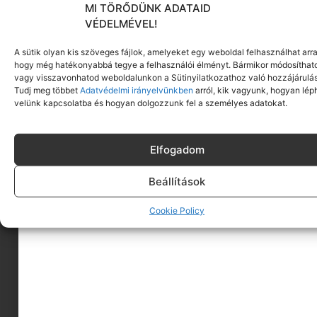
MI TÖRŐDÜNK ADATAID
VÉDELMÉVEL!
A sütik olyan kis szöveges fájlok, amelyeket egy weboldal felhasználhat arra
hogy még hatékonyabbá tegye a felhasználói élményt. Bármikor módosíthat
vagy visszavonhatod weboldalunkon a Sütinyilatkozathoz való hozzájárulás
Tudj meg többet
Adatvédelmi irányelvünkben
arról, kik vagyunk, hogyan lép
velünk kapcsolatba és hogyan dolgozzunk fel a személyes adatokat.
Elfogadom
Beállítások
Cookie Policy
A MINIMAGRÓL
HIRDESS A MINIMAGON
FELHASZNÁLÁSI FELTÉTELEK