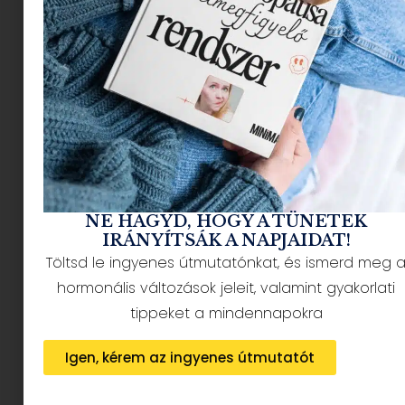
NÉPSZERŰ CIKKEK
NE HAGYD, HOGY A TÜNETEK
IRÁNYÍTSÁK A NAPJAIDAT!
Töltsd le ingyenes útmutatónkat, és ismerd meg 
HÍRLEVÉL FELIRATKOZÁS + AJÁNDÉK
hormonális változások jeleit, valamint gyakorlati
tippeket a mindennapokra
Igen, kérem az ingyenes útmutatót