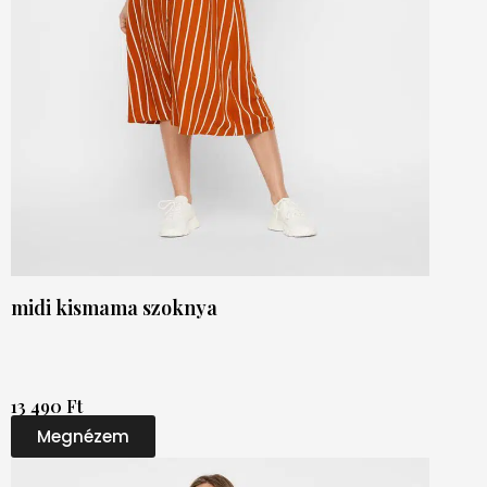
midi kismama szoknya
13 490 Ft
Megnézem