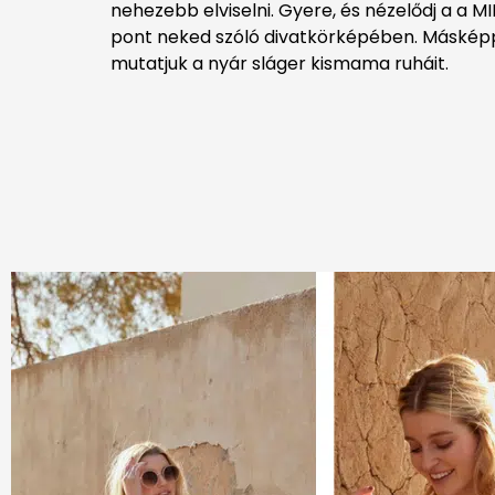
nehezebb elviselni. Gyere, és nézelődj a a M
pont neked szóló divatkörképében. Máskép
mutatjuk a nyár sláger kismama ruháit.