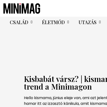
CSALÁD
ÉLETMÓD
UTAZÁS
Kisbabát vársz? | kism
trend a Minimagon
Hello kismama, június eleje van, ami azt jele
hamar itt az izzasztó kánikula, amit kisma