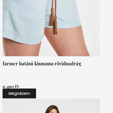
farmer hatású kismama rövidnadrág
11 490 Ft
Megnézem