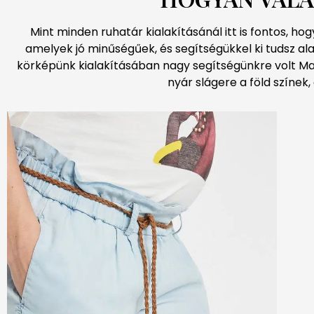
Mint minden ruhatár kialakításánál itt is fontos, h
amelyek jó minűségűek, és segítségükkel ki tudsz ala
körképünk kialakításában nagy segítségünkre volt Ma
nyár slágere a föld színek