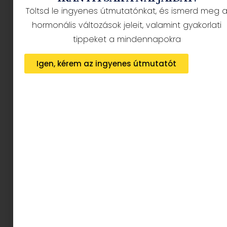
Töltsd le ingyenes útmutatónkat, és ismerd meg 
hormonális változások jeleit, valamint gyakorlati
tippeket a mindennapokra
Igen, kérem az ingyenes útmutatót
Nem tudunk már randizni – Hová tűntek a
valódi találkozások?
2026.07.20.
Tovább olvasom »