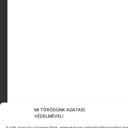
MI TÖRŐDÜNK ADATAID
VÉDELMÉVEL!
A sütik olyan kis szöveges fájlok, amelyeket egy weboldal felhasználhat arra