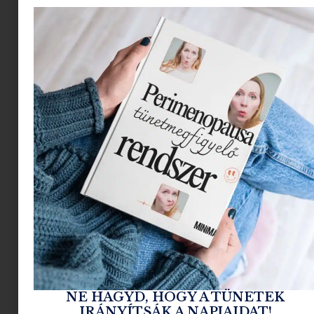
A gyerekek kirepültek – mi marad a
párkapcsolatból?
2026.07.28.
Tovább olvasom »
NE HAGYD, HOGY A TÜNETEK
IRÁNYÍTSÁK A NAPJAIDAT!