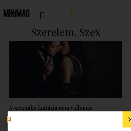
Szerelem, Szex
A szexuális fantázia nem vallomás
2026.08.01.
Tovább olvasom »