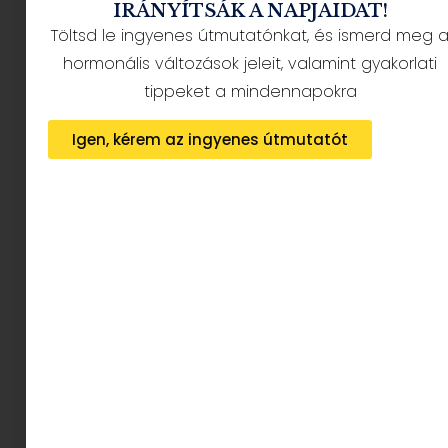
Délutáni alvás: amit a mediterrán kultúra
IRÁNYÍTSÁK A NAPJAIDAT!
Töltsd le ingyenes útmutatónkat, és ismerd meg 
már régen tud
2026.07.24.
hormonális változások jeleit, valamint gyakorlati
tippeket a mindennapokra
Tovább olvasom »
Igen, kérem az ingyenes útmutatót
Toblerone x Swarovski: kristályból készült el
a világ egyik legismertebb csokija
2026.07.06.