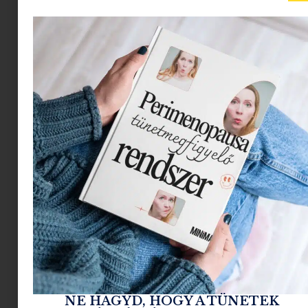
Az X-akták megkapta a saját LEGO-szettjét
2026.08.05.
Tovább olvasom »
NE HAGYD, HOGY A TÜNETEK