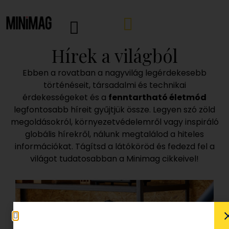
Hírek a világból
Ebben a rovatban a nagyvilág legérdekesebb
történéseit, társadalmi és technikai
érdekességeket és a
fenntartható életmód
legfontosabb híreit gyűjtjük össze. Legyen szó zöld
megoldásokról, környezetvédelemről vagy inspiráló
globális hírekről, nálunk megtalálod a hiteles
információkat. Tágítsd a látóköröd és fedezd fel a
világot tudatosabban a Minimag cikkeivel!