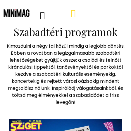
Szabadtéri programok
PROGRAMOK, AJÁNLÓK
VÁSÁRLÁSI TIPPEK
IRÁNY A WEBSHOP
MINIMAG HÍRLEVÉL
Kimozdulni a négy fal közül mindig a legjobb döntés.
Ebben a rovatban a legizgalmasabb szabadtéri
lehetőségeket gyűjtjük össze: a családi és felnőtt
kirándulási tippektől, tanösvényektől és parkoktól
kezdve a szabadtéri kulturális eseményekig,
koncertekig és rejtett városi oázisokig mindent
megtalálsz nálunk. Inspirálódj válogatásainkból, és
töltsd meg élményekkel a szabadidődet a friss
levegőn!