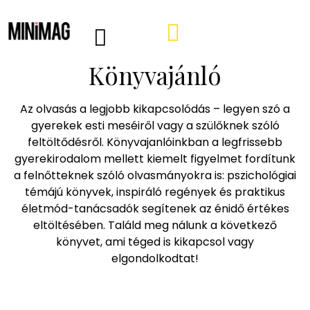
Könyvajánló
PROGRAMOK, AJÁNLÓK
VÁSÁRLÁSI TIPPEK
IRÁNY A WEBSHOP
MINIMAG HÍRLEVÉL
Az olvasás a legjobb kikapcsolódás – legyen szó a
gyerekek esti meséiről vagy a szülőknek szóló
feltöltődésről. Könyvajanlóinkban a legfrissebb
gyerekirodalom mellett kiemelt figyelmet fordítunk
a felnőtteknek szóló olvasmányokra is: pszichológiai
témájú könyvek, inspiráló regények és praktikus
életmód-tanácsadók segítenek az énidő értékes
eltöltésében. Találd meg nálunk a következő
könyvet, ami téged is kikapcsol vagy
elgondolkodtat!