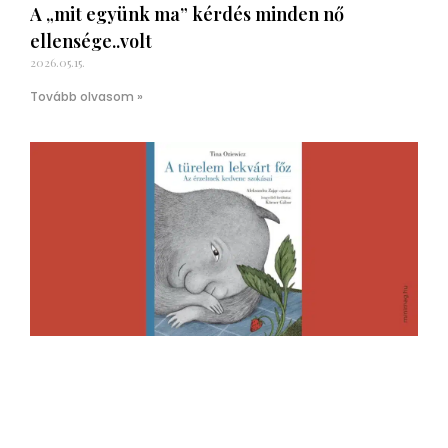
A „mit együnk ma” kérdés minden nő
ellensége..volt
2026.05.15.
Tovább olvasom »