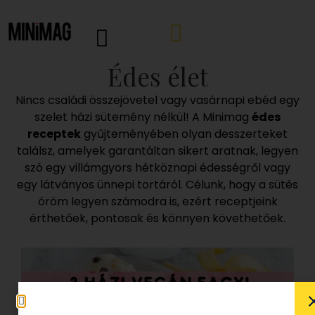
Édes élet
Nincs családi összejövetel vagy vasárnapi ebéd egy
szelet házi sütemény nélkül! A Minimag
édes
receptek
gyűjteményében olyan desszerteket
találsz, amelyek garantáltan sikert aratnak, legyen
szó egy villámgyors hétköznapi édességről vagy
egy látványos ünnepi tortáról. Célunk, hogy a sütés
öröm legyen számodra is, ezért receptjeink
érthetőek, pontosak és könnyen követhetőek.