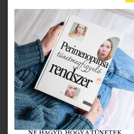
Házi fagyi fagyigép nélkül: 3 tejmentes nyári
recept
2026.06.25.
Tovább olvasom »
NE HAGYD, HOGY A TÜNETEK