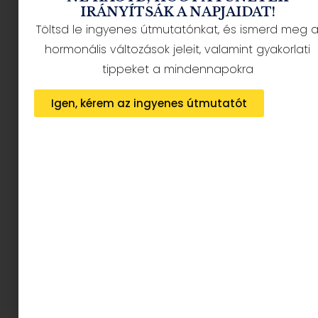
IRÁNYÍTSÁK A NAPJAIDAT!
Húsvéti klasszikusok vegán módra:
Töltsd le ingyenes útmutatónkat, és ismerd meg 
Tojáskrém, répatorta és pogácsa
hormonális változások jeleit, valamint gyakorlati
2026.03.18.
tippeket a mindennapokra
Tovább olvasom »
Igen, kérem az ingyenes útmutatót
Kézzel készült csokoládé és élmény egyben –
Végh Meli bonbonjai és workshopja
2025.12.02.