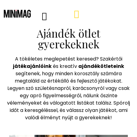
Ajándék ötlet
PROGRAMOK, AJÁNLÓK
VÁSÁRLÁSI TIPPEK
IRÁNY A WEBSHOP
MINIMAG HÍRLEVÉL
gyerekeknek
A tökéletes meglepetést keresed? Szakértői
játékajánlóink
és kreatív
ajándékötleteink
segítenek, hogy minden korosztály számára
megtaláld az értékálló és fejlesztő játékokat.
Legyen szó születésnapról, karácsonyról vagy csak
egy apró figyelmességről, nálunk őszinte
véleményeket és válogatott listákat találsz. Spórolj
időt a keresgéléssel, és válassz olyan játékot, ami
valódi élményt nyújt a gyerekeknek!