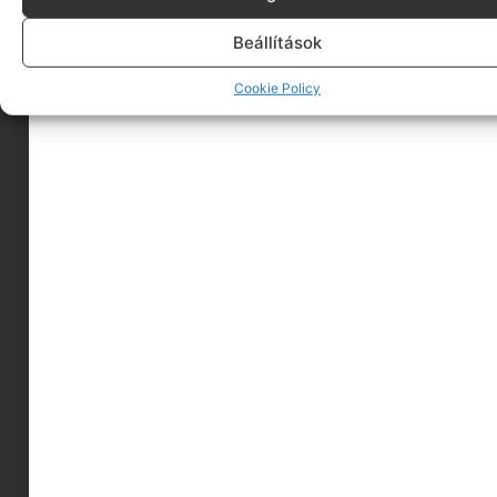
Beállítások
Cookie Policy
NYX Professional Makeup Vivid Brights
szemhéjtus
Megnézem