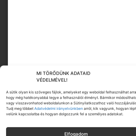
MAYBELLINE NEW YORK Tattoo Liner,
hosszantartó géles szemhéjtus ecsettel
Megnézem
MI TÖRŐDÜNK ADATAID
VÉDELMÉVEL!
A sütik olyan kis szöveges fájlok, amelyeket egy weboldal felhasználhat arra
hogy még hatékonyabbá tegye a felhasználói élményt. Bármikor módosíthat
vagy visszavonhatod weboldalunkon a Sütinyilatkozathoz való hozzájárulás
Tudj meg többet
Adatvédelmi irányelvünkben
arról, kik vagyunk, hogyan lép
velünk kapcsolatba és hogyan dolgozzunk fel a személyes adatokat.
Elfogadom