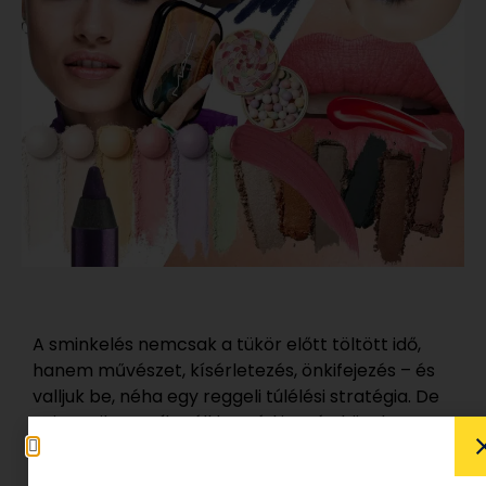
A sminkelés nemcsak a tükör előtt töltött idő,
hanem művészet, kísérletezés, önkifejezés – és
valljuk be, néha egy reggeli túlélési stratégia. De
vajon milyen stílus áll hozzád igazán közel? Egy
visszafogott nude vagy egy
full glamour
look?
Minden csillagjegynek megvan a saját egyedi