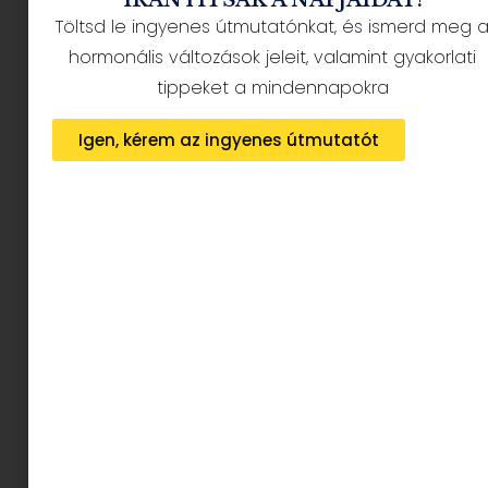
erőteljes szemsmink, a merész tusvonal és a
Töltsd le ingyenes útmutatónkat, és ismerd meg 
ragyogó bőr az, ami igazán illik hozzá.
A vöröses
hormonális változások jeleit, valamint gyakorlati
árnyalatok, a fényes highlighter és a
tippeket a mindennapokra
határozott kontúr
garantálja, hogy mindig ő
legyen a figyelem középpontjában.
Igen, kérem az ingyenes útmutatót
Az élénk, tüzes árnyalatok, mint a
vibráló vörös,
az intenzív narancs vagy a ragyogó arany
,
tökéletesen illenek hozzá. Egy precíz
cicás
tusvonal, egy kirobbanó highlighter és egy
matt piros ajak
mindig része lehet a Kos
sminkrutinjának.
Nála minden smink
lendületes és karakteres
, éppen olyan, mint ő
maga.