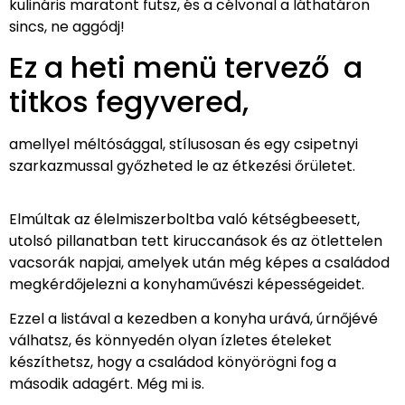
kulináris maratont futsz, és a célvonal a láthatáron
sincs, ne aggódj!
Ez a heti menü tervező a
titkos fegyvered,
amellyel méltósággal, stílusosan és egy csipetnyi
szarkazmussal győzheted le az étkezési őrületet.
Elmúltak az élelmiszerboltba való kétségbeesett,
utolsó pillanatban tett kiruccanások és az ötlettelen
vacsorák napjai, amelyek után még képes a családod
megkérdőjelezni a konyhaművészi képességeidet.
Ezzel a listával a kezedben a konyha urává, úrnőjévé
válhatsz, és könnyedén olyan ízletes ételeket
készíthetsz, hogy a családod könyörögni fog a
második adagért. Még mi is.