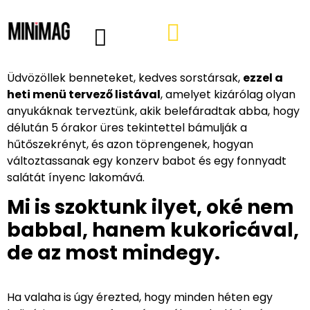
PROGRAMOK, AJÁNLÓK
VÁSÁRLÁSI TIPPEK
IRÁNY A WEBSHOP
MINIMAG HÍRLEVÉL
Üdvözöllek benneteket, kedves sorstársak,
ezzel a
heti menü tervező listával
, amelyet kizárólag olyan
anyukáknak terveztünk, akik belefáradtak abba, hogy
délután 5 órakor üres tekintettel bámulják a
hűtőszekrényt, és azon töprengenek, hogyan
változtassanak egy konzerv babot és egy fonnyadt
salátát ínyenc lakomává.
Mi is szoktunk ilyet, oké nem
babbal, hanem kukoricával,
de az most mindegy.
Ha valaha is úgy érezted, hogy minden héten egy