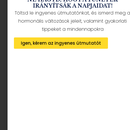
IRÁNYÍTSÁK A NAPJAIDAT!
Töltsd le ingyenes útmutatónkat, és ismerd meg 
hormonális változások jeleit, valamint gyakorlati
tippeket a mindennapokra
5 sminkhiba, amitől idősebbnek látszol – és
Igen, kérem az ingyenes útmutatót
hogyan kerüld el | Smink tippek 40 felett
2025.09.09.
Tovább olvasom »