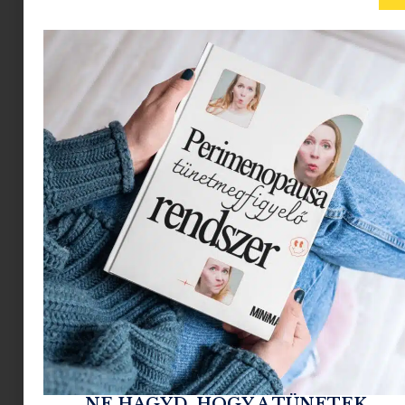
Karácsonyi ajándékötletek
irodalomkedvelőknek: illatok, emlékek és
különleges teadélutánok
2025.12.05.
Tovább olvasom »
NE HAGYD, HOGY A TÜNETEK