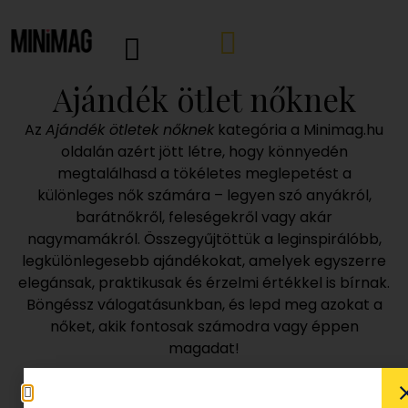
Ajándék ötlet nőknek
Az
Ajándék ötletek nőknek
kategória a Minimag.hu
oldalán azért jött létre, hogy könnyedén
megtalálhasd a tökéletes meglepetést a
különleges nők számára – legyen szó anyákról,
barátnőkről, feleségekről vagy akár
nagymamákról. Összegyűjtöttük a leginspirálóbb,
legkülönlegesebb ajándékokat, amelyek egyszerre
elegánsak, praktikusak és érzelmi értékkel is bírnak.
Böngéssz válogatásunkban, és lepd meg azokat a
nőket, akik fontosak számodra vagy éppen
magadat!