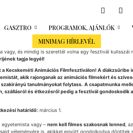
GASZTRO
PROGRAMOK, AJÁNLÓK
MINIMAG HÍRLEVÉL
vagy, és mindig is szerettél volna egy fesztivál kulisszái
ijének tagja legyél!
t a Kecskeméti Animációs Filmfesztiválon! A diákzsűribe id
emistát, akik rajonganak az animációs filmekért és szíves
es szakirányú tanulmányokat folytass.
A csapatmunka mellet
, szállásról és étkezésről pedig a fesztivál gondoskodik 
tkezési határidő:
március 1.
y egyetemista vagy –
nem kell filmes szakosnak lenned
, a
rsaid véleményére is, akikkel együtt gondolkodva döntitek