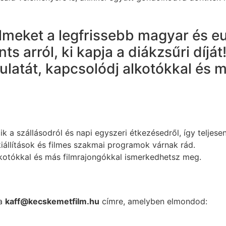
lmeket a legfrissebb magyar és e
 arról, ki kapja a diákzsűri díját
latát, kapcsolódj alkotókkal és m
 a szállásodról és napi egyszeri étkezésedről, így teljesen
iállítások és filmes szakmai programok várnak rád.
lkotókkal és más filmrajongókkal ismerkedhetsz meg.
a
kaff@kecskemetfilm.hu
címre, amelyben elmondod: