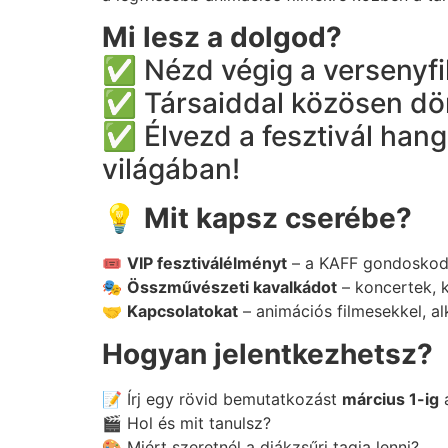
Mi lesz a dolgod?
✅ Nézd végig a versenyfi
✅ Társaiddal közösen dönts
✅ Élvezd a fesztivál hangu
világában!
💡
Mit kapsz cserébe?
🎟️
VIP fesztiválélményt
– a KAFF gondoskodik
🎭
Összművészeti kavalkádot
– koncertek, k
🤝
Kapcsolatokat
– animációs filmesekkel, a
Hogyan jelentkezhetsz?
📝 Írj egy rövid bemutatkozást
március 1-ig
🎬 Hol és mit tanulsz?
🎨 Miért szeretnél a diákzsűri tagja lenni?