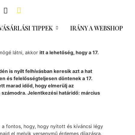
VÁSÁRLÁSI TIPPEK
IRÁNY A WEBSHOP
 mögé látni, akkor
itt a lehetőség, hogy a 17.
én is nyílt felhívásban keresik azt a hat
en és felelősségteljesen döntenek a 17.
t marad időd, hogy elmerülj az
a számodra. Jelentkezési határidő: március
z a fontos, hogy, hogy nyitott és kíváncsi légy
 majd el melyik versenymű érdemes díjazásra.