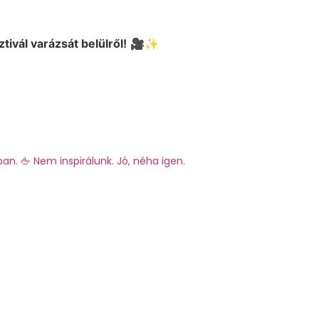
tivál varázsát belülről!
🎥✨
ban.
🖕 Nem inspirálunk. Jó, néha igen.