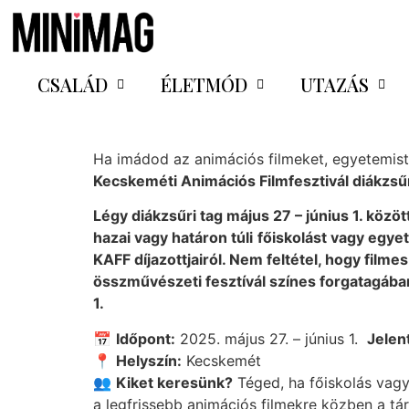
CSALÁD
ÉLETMÓD
UTAZÁS
Ha imádod az animációs filmeket, egyetemista 
Kecskeméti Animációs Filmfesztivál diákzsűr
Légy diákzsűri tag május 27 – június 1. közöt
hazai vagy határon túli
főiskolást vagy egyet
KAFF díjazottjairól. Nem feltétel, hogy film
összművészeti fesztívál színes forgatagában
1.
📅
Időpont:
2025. május 27. – június 1.
Jelen
📍
Helyszín:
Kecskemét
👥
Kiket keresünk?
Téged, ha főiskolás vag
a legfrissebb animációs filmekre közben a tá