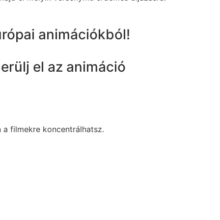
urópai animációkból!
!
erülj el az animáció
 a filmekre koncentrálhatsz.