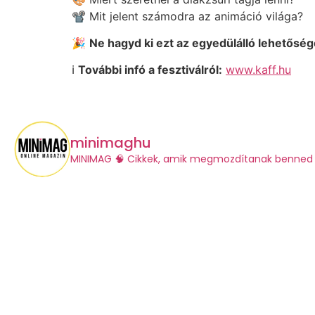
📽️ Mit jelent számodra az animáció világa?
🎉
Ne hagyd ki ezt az egyedülálló lehetőséget
ℹ️
További infó a fesztiválról:
www.kaff.hu
minimaghu
​MINIMAG
🧠 Cikkek, amik megmozdítanak benned 