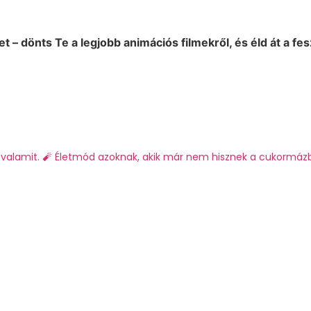
 – dönts Te a legjobb animációs filmekről, és éld át a fesz
valamit.
🧨 Életmód azoknak, akik már nem hisznek a cukormáz