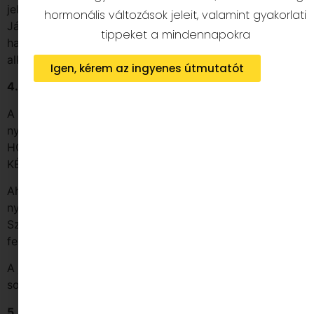
jelen Játékszabályzat szerint történik. Amennyiben a
hormonális változások jeleit, valamint gyakorlati
Játékszabályzat valamely kérdést nem szabályoz, úgy a
tippeket a mindennapokra
hatályos jogszabályok vonatkozó rendelkezéseit kell
alkalmazni.
Igen, kérem az ingyenes útmutatót
4. A játék menete
A Minimag Facebook OLDALÁN TALÁLHATÓ
nyereményjáték ELNEVEZÉSŰ POSZT ALÁ
HOZZÁSZÓLÁSBAN KÉRJÜK A POSZTBAN TALÁLHATÓ
KÉRDÉSRE A VÁLASZT, kommentben.
Ahhoz, hogy egy Játékos részt vegyen a
nyereményjátékban és jogosult legyen a nyereményre a
Szervező Instagram oldalára kikerülő nyereményjáték
felhívás szerint kell eljárnia.
A játékosok kérdésenként egy válasszal jogosultak a
sorsoláson való részvételre.
5. Nyeremény