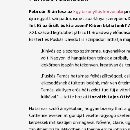
Február 8-án lesz az
Egy bizonyítás körvonalai
pr
újra együtt színpadra, ismét apa-lánya szerepben
.
fel. Ki az őrü
lt
é
s ki a
zseni?
Kiben b
ízhatunk?
XXI. század legtöbbet játszott Broadway előadása v
Esztert és Puskás Dávidot is színpadon láthatja ma
„Kihívás ez a szerep számomra, ugyanakkor 
volt. Nagyon jó hangulatban telnek a próbák, 
légkörben igazán hatékonyan, kreatívan és te
„Puskás Tamás hatalmas felkészültséggel, csil
lelkesedésnek átültetni belénk, már van érte
Tamás, aki ilyen erős hátszelet tud fúj a vi
Julikával.” – tette hozzá
Horváth Lajos Ott
Hatalmas szülő árnyékában, hogyan bizonyíthat a gy
Catherine éveken át gondját viselte ragyogó szellem
kérdéssel: mit kezdjen önmagával. Nővére, Claire, úg
tanulmányozza. Miközben Catherine egyre jobban me