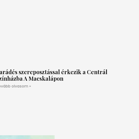
arádés szereposztással érkezik a Centrál
zínházba A Macskalápon
ovább olvasom »