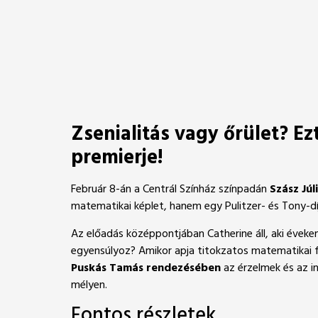
Zsenialitás vagy őrület? Ez
premierje!
Február 8-án a Centrál Színház színpadán
Szász Júl
matematikai képlet, hanem egy Pulitzer- és Tony-dí
Az előadás középpontjában Catherine áll, aki éveken 
egyensúlyoz? Amikor apja titokzatos matematikai fe
Puskás Tamás rendezésében
az érzelmek és az in
mélyen.
Fontos részletek