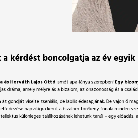
t a kérdést boncolgatja az év egyi
ia és Horváth Lajos Ottó
ismét apa-lánya szerepben!
Egy bizon
jas dráma, amely mélyre ás a bizalom, az önazonosság és a család
át gondját viselte zseniális, de labilis édesapjának. De vajon ő ma
lfedezése napvilágra kerül, a bizalom törékeny fonala minden sze
tellektus különleges találkozásának lehetünk tanúi – egy előadás,