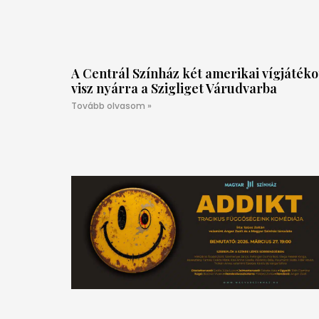
A Centrál Színház két amerikai vígjátéko
visz nyárra a Szigliget Várudvarba
Tovább olvasom »