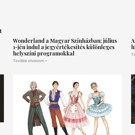
t
Wonderland a Magyar Színházban: július
A
1-jén indul a jegyértékesítés különleges
h
helyszíni programokkal
T
Tovább olvasom »