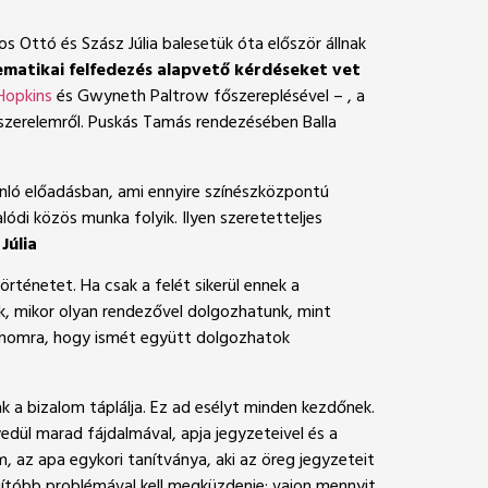
os Ottó és Szász Júlia balesetük óta először állnak
matikai felfedez
é
s alapvető k
é
rd
é
seket vet
Hopkins
és Gwyneth Paltrow főszereplésével – , a
a szerelemről. Puskás Tamás rendezésében Balla
ló előadásban, ami ennyire színészközpontú
ódi közös munka folyik. Ilyen szeretetteljes
Júlia
rténetet. Ha csak a felét sikerül ennek a
k, mikor olyan rendezővel dolgozhatunk, mint
számomra, hogy ismét együtt dolgozhatok
k a bizalom táplálja. Ez ad esélyt minden kezdőnek.
yedül marad fájdalmával, apja jegyzeteivel és a
m, az apa egykori tanítványa, aki az öreg jegyzeteit
ítóbb problémával kell megküzdenie: vajon mennyit