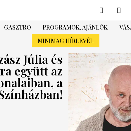
GASZTRO
PROGRAMOK, AJÁNLÓK
VÁS
MINIMAG HÍRLEVÉL
zász Júlia és
ra együtt az
onalaiban, a
Színházban!