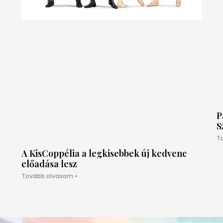
P
S
T
A KisCoppélia a legkisebbek új kedvenc
előadása lesz
Tovább olvasom »