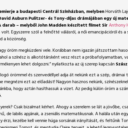
emierje a budapesti Centrál Színházban, melyben
Horváth Laj
 David Auburn
Pulitzer-
é
s Tony-dí
jas dr
ámájában egy új mate
A darab – melybő
l John Madden k
é
szített filmet Sir
Anthony 
olt. Egyszerre szól a felnőtté válásról, a női emancipációról és 
jd a közönség.
nagy öröm megküzdeni vele. Korábban nem igazán játszottam hason
ahol a színész is alkotótársként vesz részt a próbafolyamatban, val
rmékenyen lehet dolgozni.” nyilatkozta az új szerep kapcsán
Szász 
logó örömmel és szenvedéllyel adja át nekünk ezt a szép, drámai tö
lme megnézni ezt az előadást! Nagyon hasznos nekünk, színészekne
torlánkba, hogy aztán hasíthassuk a vizet. Az pedig külön öröm a 
ó
.
erek? Csak bizalmat kérhet. Ahogy a szerelem se lát a jövőbe, csa
ű, de labilis apjának, a zseniális matematikusnak. A halála után eg
y érzi, kezébe kell vennie húga sorsának irányítását, és feltűnik To
gismeri Tomot, és megtudja Claire terveit, a lehető legnyugtalan