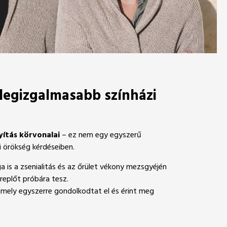
k legizgalmasabb színházi
yítás körvonalai
– ez nem egy egyszerű
i örökség kérdéseiben.
ga is a zsenialitás és az őrület vékony mezsgyéjén
replőt próbára tesz.
 amely egyszerre gondolkodtat el és érint meg