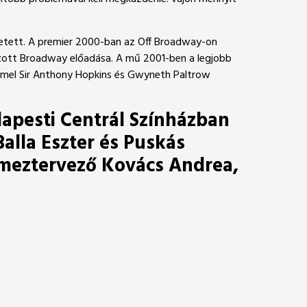
ületett. A premier 2000-ban az Off Broadway-on
tszott Broadway előadása. A mű 2001-ben a legjobb
címmel Sir Anthony Hopkins és Gwyneth Paltrow
dapesti Centrál Színházban
alla Eszter és Puskás
elmeztervező Kovács Andrea,