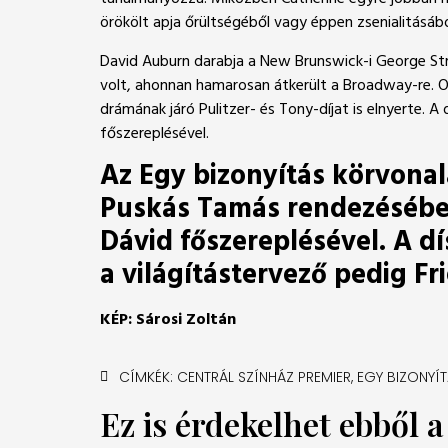
örökölt apja őrültségéből vagy éppen zsenialitásáb
David Auburn darabja a New Brunswick-i George Str
volt, ahonnan hamarosan átkerült a Broadway-re. Ot
drámának járó Pulitzer- és Tony-díjat is elnyerte.
főszereplésével.
Az Egy bizonyítás körvonal
Puskás Tamás rendezésében,
Dávid főszereplésével. A d
a világítástervező pedig Fr
KÉP: Sárosi Zoltán
CÍMKÉK:
CENTRÁL SZÍNHÁZ PREMIER
,
EGY BIZONYÍ
Ez is érdekelhet ebből 