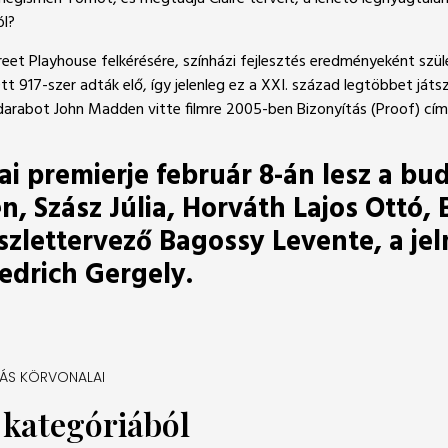
ól?
eet Playhouse felkérésére, színházi fejlesztés eredményeként sz
t 917-szer adták elő, így jelenleg ez a XXI. század legtöbbet já
 A darabot John Madden vitte filmre 2005-ben Bizonyítás (Proof) 
ai premierje február 8-án lesz a bu
 Szász Júlia, Horváth Lajos Ottó, B
íszlettervező Bagossy Levente, a j
iedrich Gergely.
TÁS KÖRVONALAI
a kategóriából