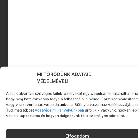
Zoobabaies ergobag matricák - Kletties
MI TÖRŐDÜNK ADATAID
VÉDELMÉVEL!
A sütik olyan kis szöveges fájlok, amelyeket egy weboldal felhasználhat arra
hogy még hatékonyabbá tegye a felhasználói élményt. Bármikor módosíthat
vagy visszavonhatod weboldalunkon a Sütinyilatkozathoz való hozzájárulás
Tudj meg többet
Adatvédelmi irányelvünkben
arról, kik vagyunk, hogyan lép
velünk kapcsolatba és hogyan dolgozzunk fel a személyes adatokat.
Elfogadom