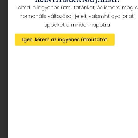
Töltsd le ingyenes útmutatónkat, és ismerd meg 
hormonális változások jeleit, valamint gyakorlati
tippeket a mindennapokra
AZ ERGOBAG táskák tervezésénél két fő szempont áll az
Igen, kérem az ingyenes útmutatót
első helyen,
A GYEREKEK
EGÉSZSÉGÉNEK ÉS A
KÖRNYEZETÜNKNEK A
VÉDELME.
A cég minket szülőket, és a gyermekeinket