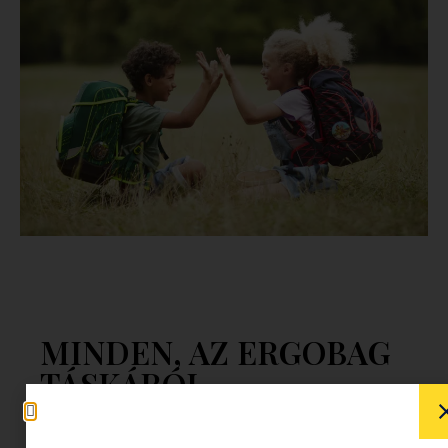
MINDEN, AZ ERGOBAG
TÁSKÁRÓL
Hol volt, hol nem volt,
volt egyszer 4 jóbarát
: