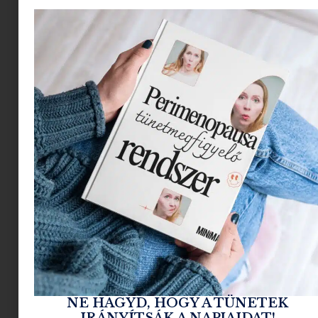
Sven, Florian, Oliver és Juliaan, akik 10 évvel
ezelőtt, egy kiránduló hátizsák ihletésére, 2010-
ben elkészíteték az első
ERGONÓMIKUS
iskolatáskát
Kölnben,
ERGOBAG
néven.
Az iskolatáskák evolúciójának egyik
legnagyobb lépése volt az ergonomikus
táskák bevezetése, de ezt tovább fokozta az
ERGOBAG, amikor a FENNTARTHATÓSÁG mellett
döntött: a táskák 100%-ban PET palack
újrahasznosításából készülnek.
NE HAGYD, HOGY A TÜNETEK
IRÁNYÍTSÁK A NAPJAIDAT!