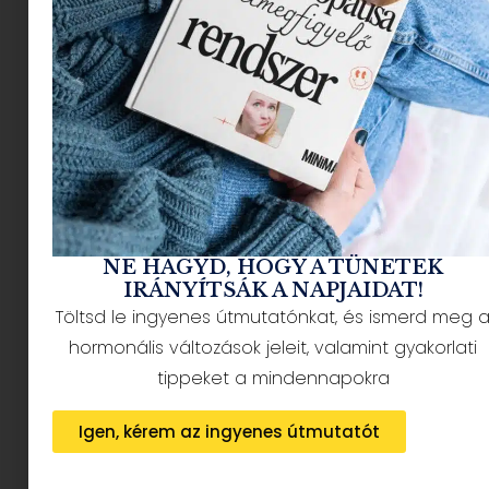
NÉPSZERŰ CIKKEK
NE HAGYD, HOGY A TÜNETEK
IRÁNYÍTSÁK A NAPJAIDAT!
Töltsd le ingyenes útmutatónkat, és ismerd meg 
HÍRLEVÉL FELIRATKOZÁS + AJÁNDÉK
hormonális változások jeleit, valamint gyakorlati
tippeket a mindennapokra
Igen, kérem az ingyenes útmutatót