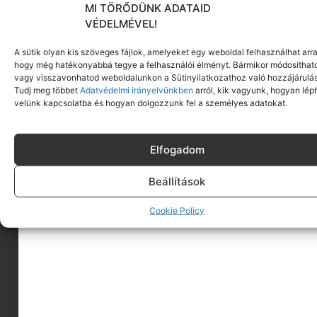
MI TÖRŐDÜNK ADATAID
VÉDELMÉVEL!
A sütik olyan kis szöveges fájlok, amelyeket egy weboldal felhasználhat arra
hogy még hatékonyabbá tegye a felhasználói élményt. Bármikor módosíthat
vagy visszavonhatod weboldalunkon a Sütinyilatkozathoz való hozzájárulás
Tudj meg többet
Adatvédelmi irányelvünkben
arról, kik vagyunk, hogyan lép
velünk kapcsolatba és hogyan dolgozzunk fel a személyes adatokat.
Elfogadom
Beállítások
Cookie Policy
A MINIMAGRÓL
HIRDESS A MINIMAGON
FELHASZNÁLÁSI FELTÉTELEK