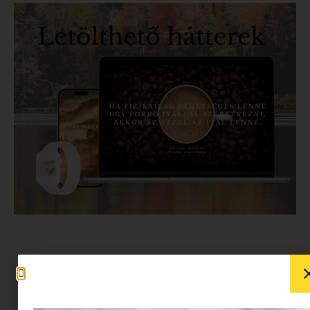
A november az a hónap, amikor mindenkit elkap
az őszi hangulat, és
egyre több időt töltünk a
kényelmes, puha pulcsikban és egy csésze