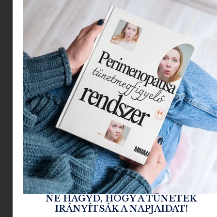
forró kávéval a kezünkben
, miközben arra
várunk, hogy valaki elmenjen helyettünk:
A) bevásárolni
B) a gyerekért
C) mind a kettőt intézze el helyettünk.
A Minimagnál bízunk abban, hogy van, aki
megoldja ezt helyetted, és te rá fogsz érni arra,
hogy letöltsd a legújabb novemberi
háttérképeket. Ha nincs, akkor is meg kell
oldanod valahogy: tudod ott az „énidő” rögtön a
bekuckózás” után. ( #ironia)
Összeállítottunk néhány inspiráló, letölthető
hátteret
, amelyekkel az őszi színek, a Gilmore
Girls-ből származó kihagyhatatlan kávés
NE HAGYD, HOGY A TÜNETEK
idézetek és a természet csendes szépsége
IRÁNYÍTSÁK A NAPJAIDAT!
elevenedik meg.