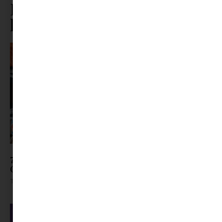
Ez is érdekelhet ebből a
kategóriából
7 kísértetiesen jó tipp HALLOWEEN-ra |
CSALÁDI PROGRAM
Tovább olvasom »