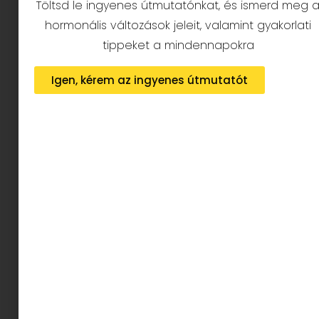
Töltsd le ingyenes útmutatónkat, és ismerd meg 
Van köztük naptárral
hormonális változások jeleit, valamint gyakorlati
ellátott és anélküli verzió
tippeket a mindennapokra
is, ráadásul minden
Igen, kérem az ingyenes útmutatót
eszközre, legyen az
desktop, mobil vagy akár
second screen ( okosóra
pl).
Miért pont a Gilmore
Girls?