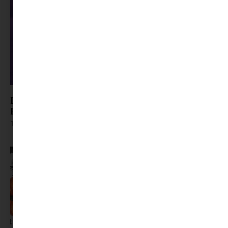
Last-Minute Farsangi Jelmezek, Amikhez Alig
Kell Valami
Tovább olvasom »