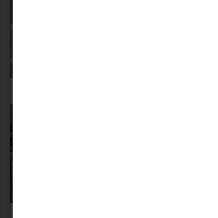
Képernyőidő a nyári szünet után: hogyan lehet veszekedés nélkül új
szabályokat bevezetni?
Pszichológus keresése az interneten: mire figyelj döntés előtt?