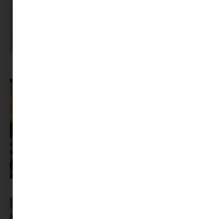
A dolgozók 94 százaléka fáradtságról számol be, mégis alig kérünk
segítséget
Az X-akták megkapta a saját LEGO-szettjét