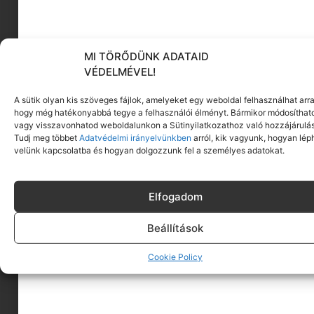
DESKTOP
MI TÖRŐDÜNK ADATAID
VÉDELMÉVEL!
MOBIL
A sütik olyan kis szöveges fájlok, amelyeket egy weboldal felhasználhat arra
hogy még hatékonyabbá tegye a felhasználói élményt. Bármikor módosíthat
OKOSÓRA
vagy visszavonhatod weboldalunkon a Sütinyilatkozathoz való hozzájárulás
Tudj meg többet
Adatvédelmi irányelvünkben
arról, kik vagyunk, hogyan lép
velünk kapcsolatba és hogyan dolgozzunk fel a személyes adatokat.
A Minimag novemberi háttérképei között találsz
egy ködös, őszies tájképet, amely gyönyörűen
Elfogadom
hozza el az őszi szezont, amikor minden
elcsendesül, és a színek valahogy melegebbek
Beállítások
lesznek. Ha igazi természetközeli élményt
keresel, ezt a háttérképet imádni fogod.
Cookie Policy
És persze nem maradhat ki Lorelai kávé-mániás
idézete sem, mert tudjuk, hogy egy „forró italos”
nap mindig jobb nap. A kedvenc idézetek közül a