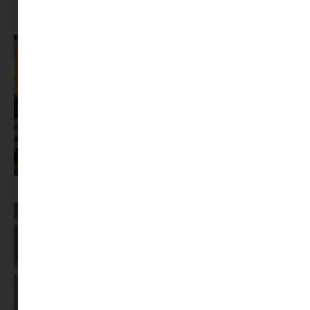
A dolgozók 94 százaléka fáradtságról számol be, mégis alig kérünk
segítséget
Az X-akták megkapta a saját LEGO-szettjét