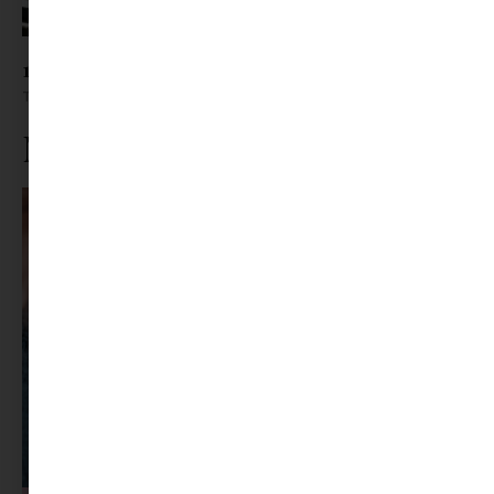
10 egyszerű jegeskávé recept otthonra
Tovább olvasom »
Ne maradj le rólunk