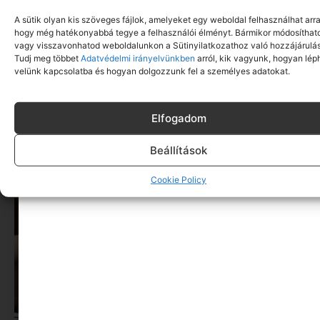
A sütik olyan kis szöveges fájlok, amelyeket egy weboldal felhasználhat arra
hogy még hatékonyabbá tegye a felhasználói élményt. Bármikor módosíthat
vagy visszavonhatod weboldalunkon a Sütinyilatkozathoz való hozzájárulás
Tudj meg többet
Adatvédelmi irányelvünkben
arról, kik vagyunk, hogyan lép
velünk kapcsolatba és hogyan dolgozzunk fel a személyes adatokat.
Közép-európai dizájn és tudatosság:
Elfogadom
Budapesten mutatkozik be a The CzechoSlovak
Edit
Beállítások
Tovább olvasom »
Cookie Policy