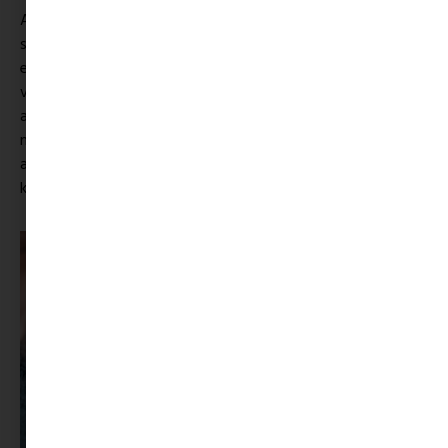
A CCC üzleteiben és webáruházában bárki megtalálhatja a
számára tökéletes loafer modellt. Legyen szó klasszikus
eleganciáról vagy merészebb, divatkövető fazonról, a
választék minden igényt kielégít. Különösen előnyös, hogy
az online vásárlás lehetősége gyors és kényelmes megoldást
nyújt, ugyanakkor ha neked nagyobb biztonságot ad, akkor
az üzletekben is könnyedén felpróbálhatod és
kiválaszthatod a hozzád legjobban illő darabot.