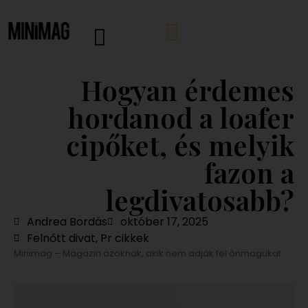
Hogyan érdemes
hordanod a loafer
cipőket, és melyik
fazon a
legdivatosabb?
Andrea Bordás
október 17, 2025
Felnőtt divat
,
Pr cikkek
Minimag – Magazin azoknak, akik nem adják fel önmagukat