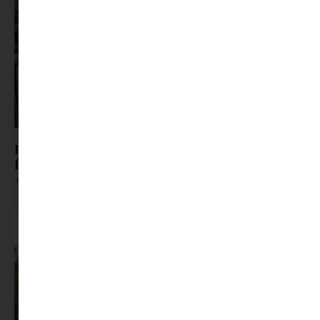
Pszichológus keresése az interneten: mire
figyelj döntés előtt?
Tovább olvasom »