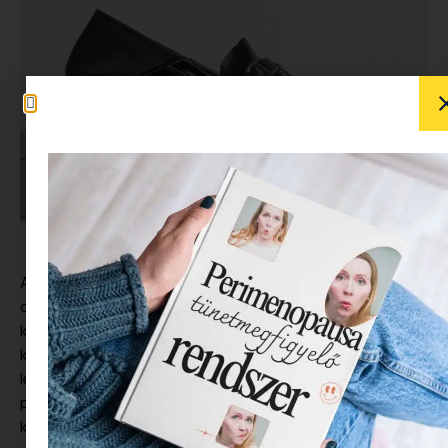
A loafer az egyik legsokoldalúbb és legelegánsabb
cipőtípus, amely az utóbbi években újra reflektorfénybe
került. Nemcsak kényelmes, de stílusos választás is, amit
könnyedén beilleszthetsz a mindennapi öltözködésedbe,
legyen szó munkanapról, randiról vagy egy laza hétvégi
programról. A megfelelő fazon kiválasztása
kulcsfontosságú ahhoz, hogy harmonikus egységet