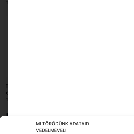
Tovább olvasom »
Ing, top és a kötelező fényvédő – Így rakj össze
egy laza délutáni nyári outfitet
Tovább olvasom »
MI TÖRŐDÜNK ADATAID
VÉDELMÉVEL!