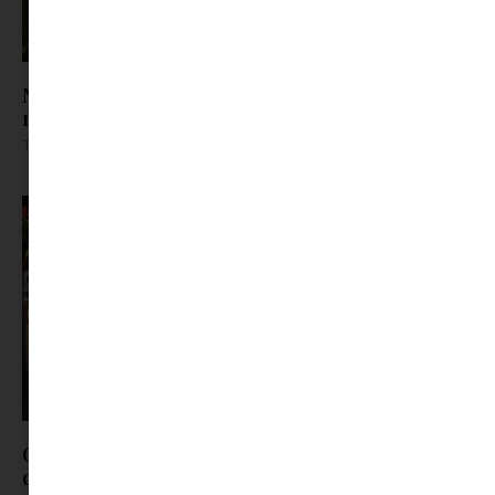
Nyári fesztiválok kamaszokkal? Mutatunk
néhány tippet
Tovább olvasom »
ORSOYA DARCHI Dinner & Robes 5: nemzetközi
divathangulat Hajdúszoboszlón