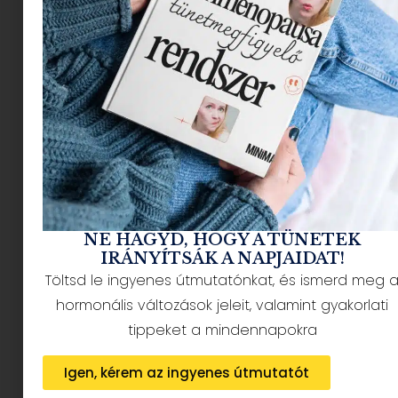
– ???
– Anyóst eszi a méreg.
És mi történik, mikor hangos a szomszéd?
Folyton este partizik a kertben? közben
hangosan hallgatja a zenét, miközben te a
gyereked altatnád egy fárasztó egész nap
pancsizós vagy nyakig homokozós nap után?
NE HAGYD, HOGY A TÜNETEK
IRÁNYÍTSÁK A NAPJAIDAT!
Töltsd le ingyenes útmutatónkat, és ismerd meg 
hormonális változások jeleit, valamint gyakorlati
tippeket a mindennapokra
Igen, kérem az ingyenes útmutatót