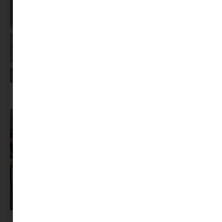
Képernyőidő a nyári szünet után: hogyan lehet veszekedés nélkül új
szabályokat bevezetni?
Pszichológus keresése az interneten: mire figyelj döntés előtt?