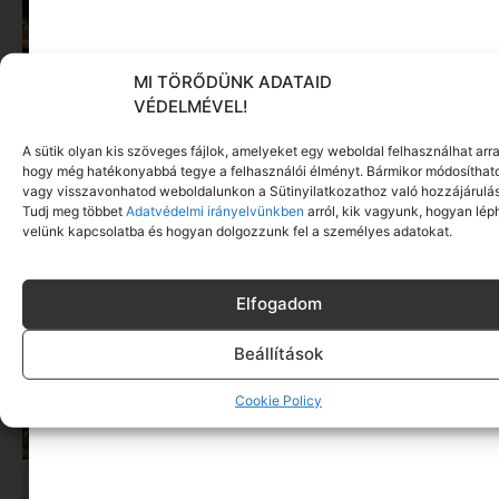
MI TÖRŐDÜNK ADATAID
VÉDELMÉVEL!
A sütik olyan kis szöveges fájlok, amelyeket egy weboldal felhasználhat arra
Évente több mint egy hét megy el vásárlásra –
hogy még hatékonyabbá tegye a felhasználói élményt. Bármikor módosíthat
vagy visszavonhatod weboldalunkon a Sütinyilatkozathoz való hozzájárulás
de nem ez, ami igazán fárasztó
Tudj meg többet
Adatvédelmi irányelvünkben
arról, kik vagyunk, hogyan lép
Tovább olvasom »
velünk kapcsolatba és hogyan dolgozzunk fel a személyes adatokat.
Elfogadom
Beállítások
Cookie Policy