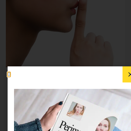
Csendháborítás, undok szomszéd, vasárnapi
fűnyírás és társai…Mindenkinek van legalább egy
rossz szomszédi (v)iszonya…
– Mi történik, amikor a szomszéd kertjében
csámcsogást hallasz?