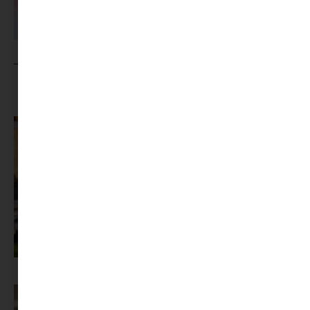
MINIMAG.HU
TOVÁBBI CIKKEI
Az X-akták megkapta a saját LEGO-szettjét