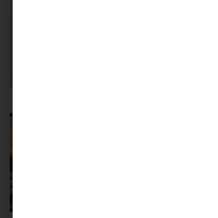
A dolgozók 94 százaléka fáradtságról számol be, mégis alig kérünk
segítséget
Az X-akták megkapta a saját LEGO-szettjét