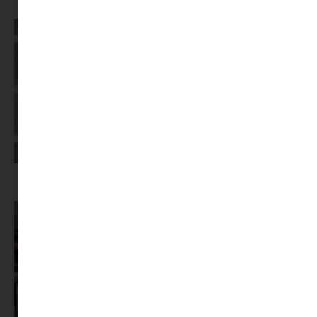
Képernyőidő a nyári szünet után: hogyan lehet veszekedés nélkül új
szabályokat bevezetni?