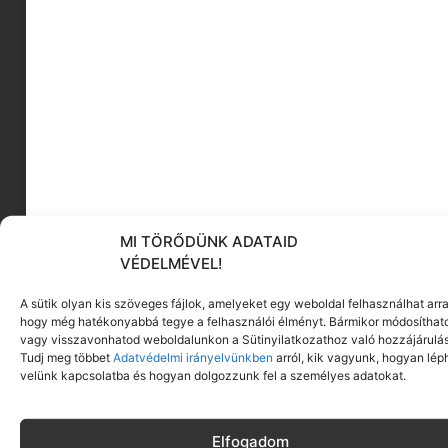
SZIVÁRVÁNYOS MAGASSÁGMÉRŐ
MI TÖRŐDÜNK ADATAID
Megnézem
VÉDELMÉVEL!
@mini_und_stil
A sütik olyan kis szöveges fájlok, amelyeket egy weboldal felhasználhat arra
hogy még hatékonyabbá tegye a felhasználói élményt. Bármikor módosíthat
vagy visszavonhatod weboldalunkon a Sütinyilatkozathoz való hozzájárulás
Isabelle Zürichben él férjével és két lányával és
Tudj meg többet
Adatvédelmi irányelvünkben
arról, kik vagyunk, hogyan lép
velünk kapcsolatba és hogyan dolgozzunk fel a személyes adatokat.
nemrég született kisfiával. Isabelle nemcsak a
gyönyörű belső terekkel foglalkozik, hanem
nagyszerű
fényképeket
készít, és van egy
blogja
Elfogadom