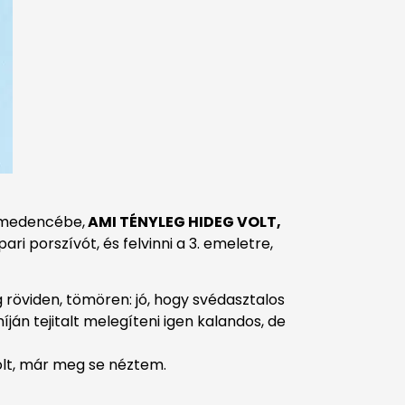
a medencébe,
AMI TÉNYLEG HIDEG VOLT,
ri porszívót, és felvinni a 3. emeletre,
g röviden, tömören: jó, hogy svédasztalos
íján tejitalt melegíteni igen kalandos, de
olt, már meg se néztem.