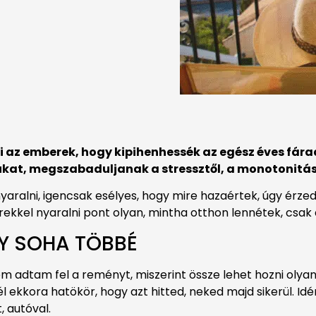
i az emberek, hogy kipihenhessék az egész éves fár
at, megszabaduljanak a stressztől, a monotonitást
yaralni, igencsak esélyes, hogy mire hazaértek, úgy érzed
rekkel nyaralni pont olyan, mintha otthon lennétek, csak
Y SOHA TÖBBÉ
m adtam fel a reményt, miszerint össze lehet hozni olyan
 ekkora hatökör, hogy azt hitted, neked majd sikerül. Idé
 autóval.