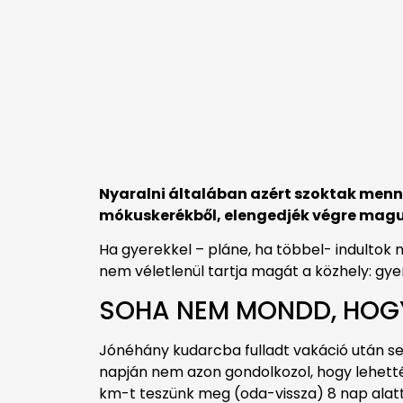
Nyaralni általában azért szoktak menn
mókuskerékből, elengedjék végre maguk
Ha gyerekkel – pláne, ha többel- indultok n
nem véletlenül tartja magát a közhely: gye
SOHA NEM MONDD, HOG
Jónéhány kudarcba fulladt vakáció után se
napján nem azon gondolkozol, hogy lehettél
km-t teszünk meg (oda-vissza) 8 nap alatt,