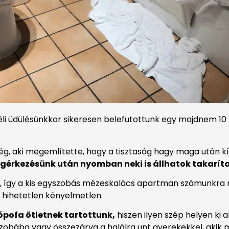
li üdülésünkkor sikeresen belefutottunk egy majdnem 10 
dég, aki megemlítette, hogy a tisztaság hagy maga után kí
gérkezésünk után nyomban neki is állhatok takaríta
tt, így a kis egyszobás mézeskalács apartman számunkra
 hihetetlen kényelmetlen.
ópofa ötletnek tartottunk,
hiszen ilyen szép helyen ki 
y szobába vagy összezárva a halálra unt gyerekekkel, aki