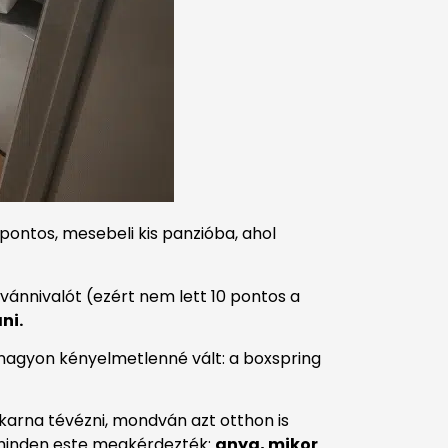
pontos, mesebeli kis panzióba, ahol
vánnivalót (ezért nem lett 10 pontos a
ni.
 nagyon kényelmetlenné vált: a boxspring
akarna tévézni, mondván azt otthon is
k minden este megkérdezték:
anya, mikor