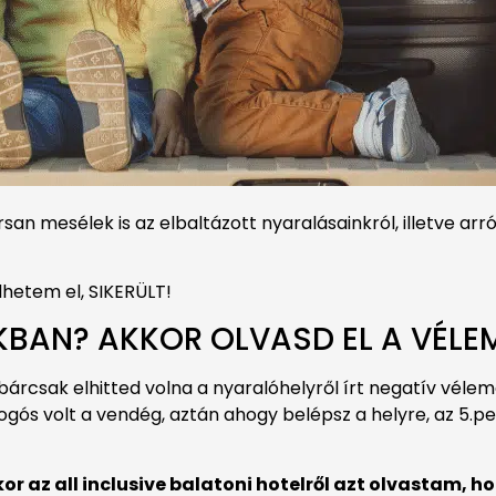
san mesélek is az elbaltázott nyaralásainkról, illetve arró
lhetem el, SIKERÜLT!
KBAN? AKKOR OLVASD EL A VÉLEM
 bárcsak elhitted volna a nyaralóhelyről írt negatív véle
afogós volt a vendég, aztán ahogy belépsz a helyre, az 5.
or az all inclusive balatoni hotelről azt olvastam, ho