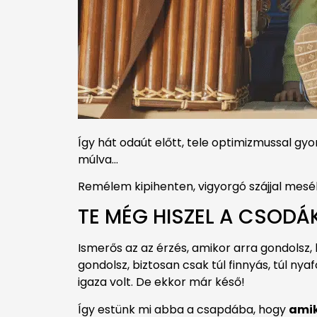
Így hát odaút előtt, tele optimizmussal gyor
múlva…
Remélem kipihenten, vigyorgó szájjal mesé
TE MÉG HISZEL A CSODÁ
Ismerős az az érzés, amikor arra gondolsz,
gondolsz, biztosan csak túl finnyás, túl ny
igaza volt. De ekkor már késő!
Így estünk mi abba a csapdába, hogy
amik