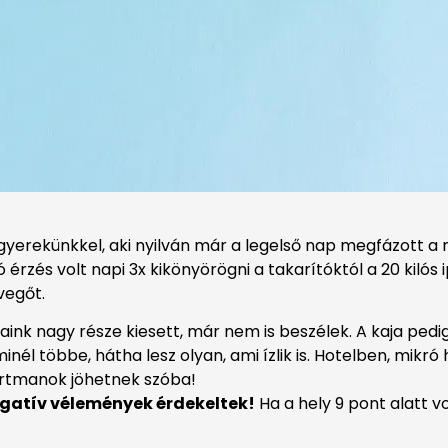
yerekünkkel, aki nyilván már a legelső nap megfázott 
zés volt napi 3x kikönyörögni a takarítóktól a 20 kilós ipa
vegőt.
jaink nagy része kiesett, már nem is beszélek. A kaja pedi
él többe, hátha lesz olyan, ami ízlik is. Hotelben, mikró h
rtmanok jöhetnek szóba!
egatív vélemények érdekeltek!
Ha a hely 9 pont alatt v