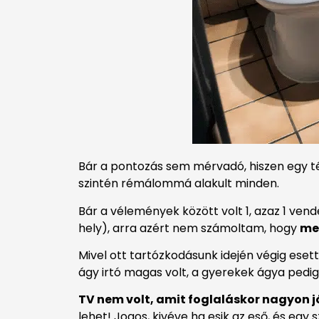
Bár a pontozás sem mérvadó, hiszen egy té
szintén rémálommá alakult minden.
Bár a vélemények között volt 1, azaz 1 ven
hely), arra azért nem számoltam, hogy
me
Mivel ott tartózkodásunk idején végig ese
ágy irtó magas volt, a gyerekek ágya pedig
TV nem volt, amit foglaláskor nagyon j
lehet! Jogos, kivéve ha esik az eső, és eg