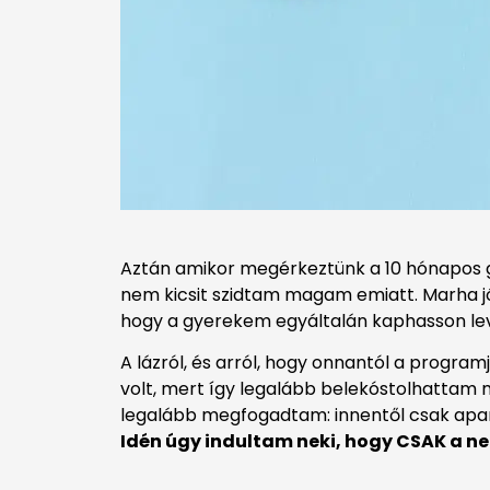
Aztán amikor megérkeztünk a 10 hónapos g
nem kicsit szidtam magam emiatt. Marha jó ér
hogy a gyerekem egyáltalán kaphasson le
A lázról, és arról, hogy onnantól a program
volt, mert így legalább belekóstolhattam min
legalább megfogadtam: innentől csak apa
Idén úgy indultam neki, hogy CSAK a n