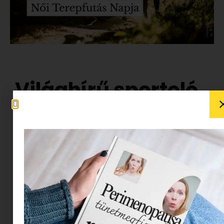
Világhírű sportoló
rendez
közösségépítő
eseményt
Budapesten
Június 1-jén a Normafán kerül megrendezésre az
ITRA – Női Terepfutás Napja, amely különleges