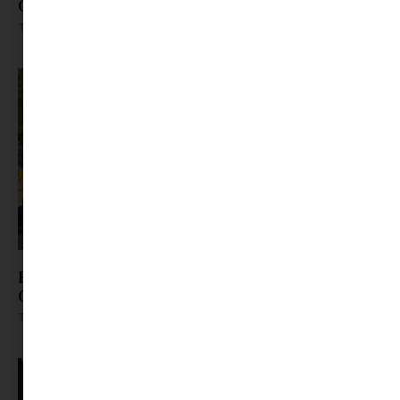
Cherry pop-up nyílik Lovason
Tovább olvasom »
Ezen a hétvégén indul a vakáció – jön a Generali
Gyerek Sziget
Tovább olvasom »