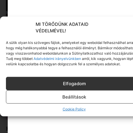
MI TÖRŐDÜNK ADATAID
VÉDELMÉVEL!
Visszatér a Filmpiknik: mozi a szabadban,
jégkrémmel a kézben
A sütik olyan kis szöveges fájlok, amelyeket egy weboldal felhasználhat arra
Tovább olvasom »
hogy még hatékonyabbá tegye a felhasználói élményt. Bármikor módosíthat
vagy visszavonhatod weboldalunkon a Sütinyilatkozathoz való hozzájárulás
Tudj meg többet
Adatvédelmi irányelvünkben
arról, kik vagyunk, hogyan lép
velünk kapcsolatba és hogyan dolgozzunk fel a személyes adatokat.
Elfogadom
Beállítások
Cookie Policy
Kortárs kiállítás a Balaton-felvidéken: Heart &