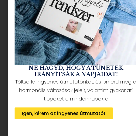
élménnyel várja a női sportolókat. A program
nem egy klasszikus értelembe vett verseny,
hanem egy támogató, edukatív és
közösségépítő esemény, amely kezdőknek és
tapasztalt futóknak egyaránt lehetőséget ad
arra, hogy biztonságos közegben, profi sportolók
vezetésével kapcsolódjanak a természethez, a
mozgáshoz és egymáshoz.
NE HAGYD, HOGY A TÜNETEK
A saját tempónkban, de
IRÁNYÍTSÁK A NAPJAIDAT!
mégis együtt
Töltsd le ingyenes útmutatónkat, és ismerd meg 
hormonális változások jeleit, valamint gyakorlati
tippeket a mindennapokra
Igen, kérem az ingyenes útmutatót