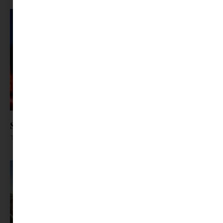
Sziget programok a koncerteken túl
Tovább olvasom »