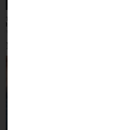
Teljes a Kultkikötő nyári programkínálata -írd
be te is a naptáradba
Tovább olvasom »
Ne maradj le rólunk