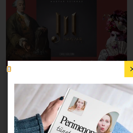
Mi kell egy jó olasz komédiához? Egy eltört
legyező, néhány megsértett ego, félreértések,
intrikák és persze egy kis temperamentumos
ordítozás. Carlo Goldoni
A legyező
című darabja
nemcsak egy rakás félreértésről szól, hanem
arról is, hogy egy látszólag apró esemény
hogyan boríthatja fel egy egész közösség életét