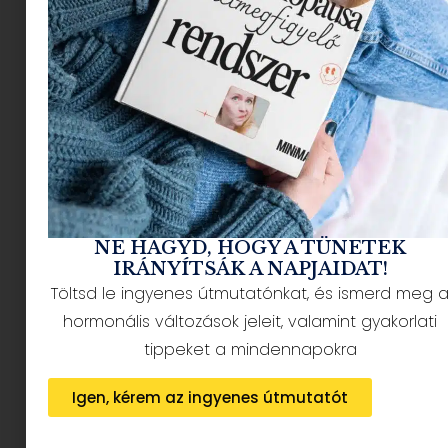
– és közben minket is megnevettet. Ha szereted
a pörgős párbeszédeket, a csípős humort és azt
a kaotikus energiát, amit csak egy igazi olasz
vígjáték tud hozni, akkor
április 12-től irány a
Magyar Színház Sinkovits Imre Színpada!
De ki volt Carlo Goldoni?
NE HAGYD, HOGY A TÜNETEK
IRÁNYÍTSÁK A NAPJAIDAT!
Töltsd le ingyenes útmutatónkat, és ismerd meg 
hormonális változások jeleit, valamint gyakorlati
tippeket a mindennapokra
Igen, kérem az ingyenes útmutatót