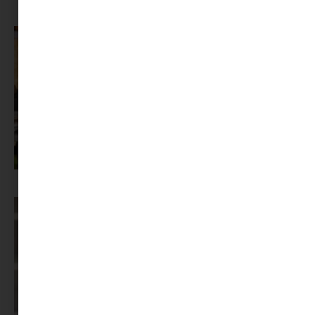
segítséget
Az X-akták megkapta a saját LEGO-szettjét