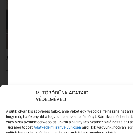
A Centrál Színház két amerikai vígjátékot visz
nyárra a Szigliget Várudvarba
Tovább olvasom »
MI TÖRŐDÜNK ADATAID
VÉDELMÉVEL!
A sütik olyan kis szöveges fájlok, amelyeket egy weboldal felhasználhat arra
hogy még hatékonyabbá tegye a felhasználói élményt. Bármikor módosíthat
vagy visszavonhatod weboldalunkon a Sütinyilatkozathoz való hozzájárulás
Tudj meg többet
Adatvédelmi irányelvünkben
arról, kik vagyunk, hogyan lép
velünk kapcsolatba és hogyan dolgozzunk fel a személyes adatokat.