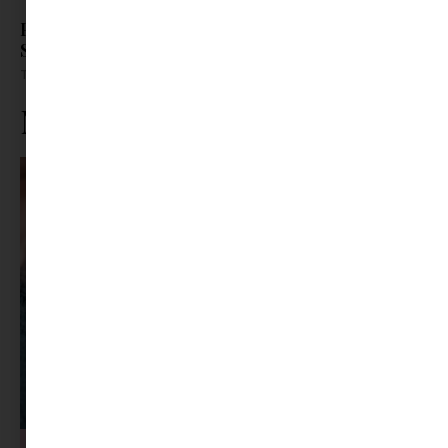
Parádés szereposztással érkezik a Centrál
Színházba A Macskalápon
Tovább olvasom »
Ne maradj le rólunk