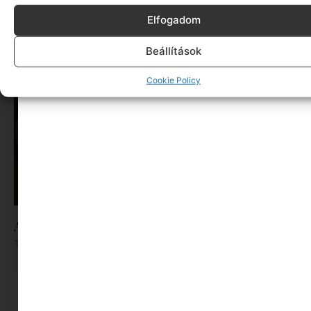
Az Ország Iskolája 2026: Videópályázatot
hirdetett a Magyar Színház
Elfogadom
Tovább olvasom »
Beállítások
Cookie Policy
Addikt a Magyar Színházban
Tovább olvasom »