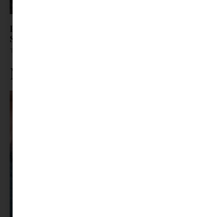
Parádés szereposztással érkezik a Centrál
Színházba A Macskalápon
Tovább olvasom »
Ne maradj le rólunk