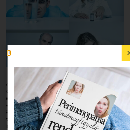
A Centrál Színház legújabb bemutatója,
Mellékhatás
arra a
kérdésre keresi a választ, amit talán már te is feltettél egy-
egy elhamarkodott randit követően: „Ez most szerelem
vagy csak a vegyi anyagok dolgoznak bennem?” Lucy
Prebble kortárs angol drámája egy új antidepresszáns
tesztalanyainak történetét mutatja be, de ne számíts
laborillatú steril párbeszédekre – itt minden a szív, az