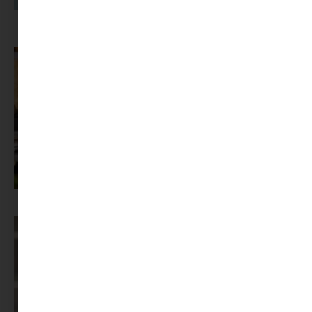
A dolgozók 94 százaléka fáradtságról számol be, mégis alig kérünk
segítséget
Az X-akták megkapta a saját LEGO-szettjét