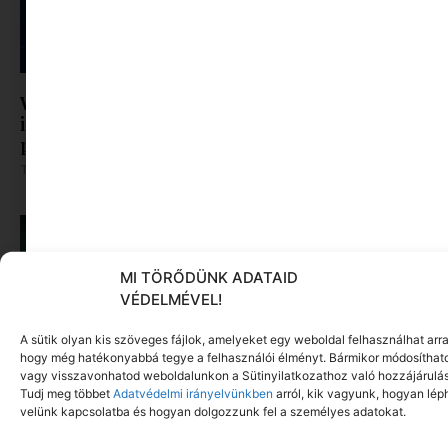
Wonderland a Magyar Színházban: július 1-jén
indul a jegyértékesítés különleges helyszíni
programokkal
Tovább olvasom »
MI TÖRŐDÜNK ADATAID
VÉDELMÉVEL!
A sütik olyan kis szöveges fájlok, amelyeket egy weboldal felhasználhat arra
hogy még hatékonyabbá tegye a felhasználói élményt. Bármikor módosíthat
vagy visszavonhatod weboldalunkon a Sütinyilatkozathoz való hozzájárulás
Tudj meg többet
Adatvédelmi irányelvünkben
arról, kik vagyunk, hogyan lép
velünk kapcsolatba és hogyan dolgozzunk fel a személyes adatokat.