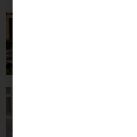
segítséget
Az X-akták megkapta a saját LEGO-szettjét