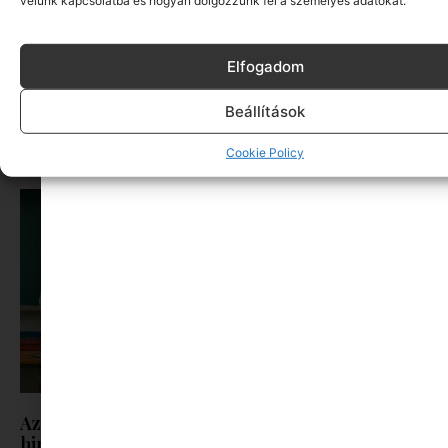
velünk kapcsolatba és hogyan dolgozzunk fel a személyes adatokat.
Elfogadom
Wonderland a Magyar Színházban: július 1-jén
indul a jegyértékesítés különleges helyszíni
Beállítások
programokkal
Tovább olvasom »
Cookie Policy
Az Ország Iskolája 2026: Videópályázatot
hirdetett a Magyar Színház