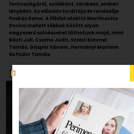
fontosságár
ó
l, szülőként, társként, emberi
lényként. Az előadás fordítója és rendezője
Puskás Samu
.
A főhőst alakító Martinovics
Dorina mellett többek között olyan
nagyszerű színészeket láthatunk majd, mint
Básti Juli, Csoma Judit, Szabó Kimmel
Tamás, Gáspár Sándor, Hermányi Mariann
és Fodor Tamás.
Macskalápon