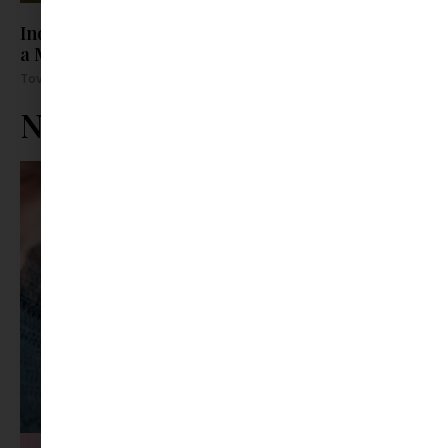
Indul a bakterház – Egy hazai klasszikus új élete
a Magyar Színház színpadán
Tovább olvasom »
Ne maradj le rólunk