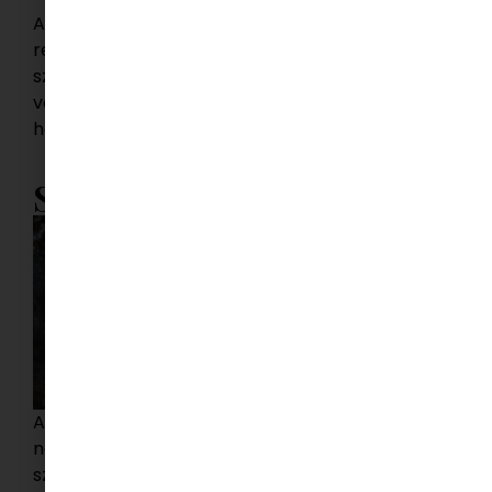
A szerzőnő színpadi világa messzire kalauzol a
realizmustól, de karakterei mindig mindnyájunk
számára ismerősek, bonyolultságuk és
valódiságuk átsüt a rájuk boruló balladai
homályon.
Szereposztás
A főhőst alakító Martinovics Dorina mellett olyan
nagyszerű színészeket láthatunk majd a
színpadon, mint Básti Juli, Csoma Judit, Szabó