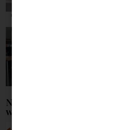
Képernyőidő a nyári szünet után: hogyan lehet veszekedés nélkül új
szabályokat bevezetni?
Pszichológus keresése az interneten: mire figyelj döntés előtt?
Nézz körül a
webshopunkban