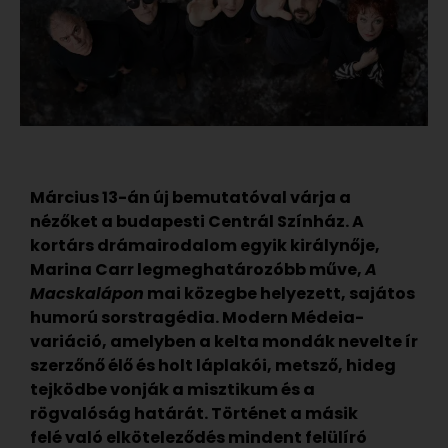
Március 13-án új bemutatóval várja a
nézőket a budapesti Centrál Színház. A
kortárs drámairodalom egyik királynője,
Marina Carr legmeghatározóbb műve,
A
Macskalápon
mai közegbe helyezett, sajátos
humorú sorstragédia. Modern Médeia-
variáció, amelyben a kelta mondák nevelte ír
szerzőnő élő és holt láplakói, metsző, hideg
tejködbe vonják a misztikum és a
rögvalóság határát. T
ö
rt
é
net a másik
fel
é
való elk
ö
teleződ
é
s mindent felülíró