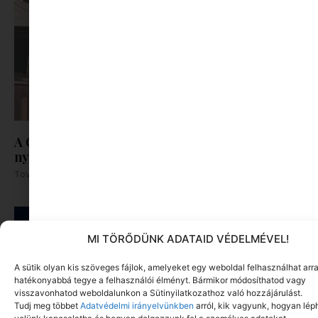
A Centrál Színház két amerikai vígjátékot visz
nyárra a Szigliget Várudvarba
Tovább olvasom »
MI TÖRŐDÜNK ADATAID VÉDELMÉVEL!
A sütik olyan kis szöveges fájlok, amelyeket egy weboldal felhasználhat arr
hatékonyabbá tegye a felhasználói élményt. Bármikor módosíthatod vagy
visszavonhatod weboldalunkon a Sütinyilatkozathoz való hozzájárulást.
Tudj meg többet
Adatvédelmi irányelvünkben
arról, kik vagyunk, hogyan lép