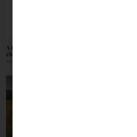
A KisCoppélia a legkisebbek új kedvenc
előadása lesz
Tovább olvasom »