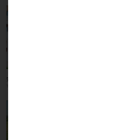
5+1 program ötlet, ha Budapesten jársz! | 2. rész
Tovább olvasom »