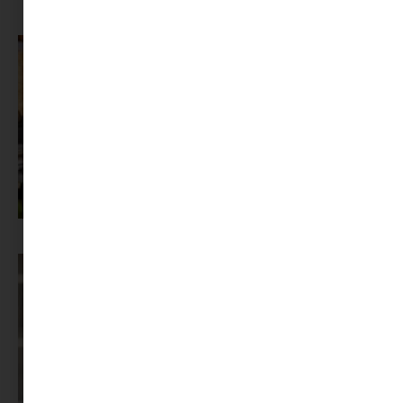
MINIMAG.HU
TOVÁBBI CIKKEI
Az X-akták megkapta a saját LEGO-szettjét