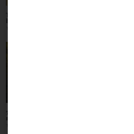
Templomséták: Városi mikrokalandok a
hétköznapok zajában
Tovább olvasom »
5 kevésbé ismert tó Magyarországon, ahol
nyugodtan csobbanhatsz
Tovább olvasom »