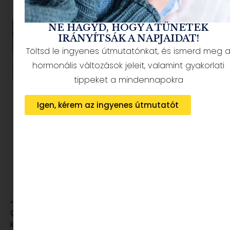
NE HAGYD, HOGY A TÜNETEK
IRÁNYÍTSÁK A NAPJAIDAT!
Töltsd le ingyenes útmutatónkat, és ismerd meg 
hormonális változások jeleit, valamint gyakorlati
tippeket a mindennapokra
Igen, kérem az ingyenes útmutatót
„ Már az ovis korosztály is nagyon nyitott a játékos jógás
gyakorlatokra, ezért mesekönyvekbe, társasokba és
kártyákba építettük bele a fejlesztő mozdulatokat, amik