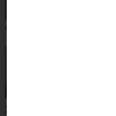
Utazik a Minimag | Sokorópátka
Tovább olvasom »
Utazik a Minimag | Győri hétvége kicsiknek és
nagyoknak