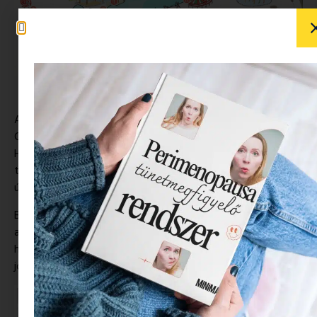
A Balatoni Jógakaland térkép kalandozni és jógázni hívja a
Családokat kedvenc hazai tavunk mindkét partjára.
Huszonkét gyerekbarát helyszínt és programlehetőséget
találtok rajta, amik között biztosan mindenki fedez fel
újdonságokat! Na de hogy kapcsolódik ide a jóga?
Bánhidi Dóra, a térkép ötletgazdája, több mint három éve
alapította a Jógakalandot, amivel a mai napig az a célja,
hogy a gyerekek minél fiatalabb korban találkozzanak a
jógával és a mindfulnessel.