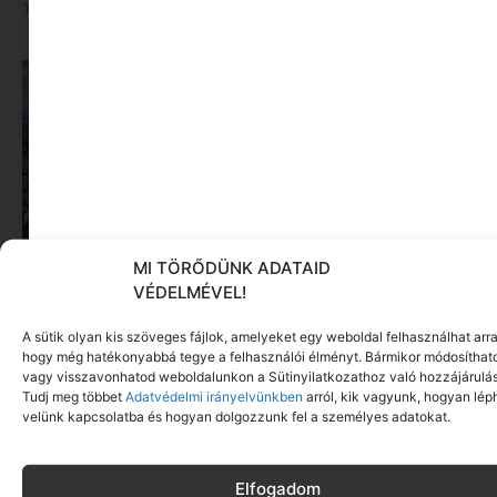
Tovább olvasom »
MI TÖRŐDÜNK ADATAID
VÉDELMÉVEL!
5+1 Budapesti program ötlet | Ha nem vagy
A sütik olyan kis szöveges fájlok, amelyeket egy weboldal felhasználhat arra
őslakos, akkor is jók
hogy még hatékonyabbá tegye a felhasználói élményt. Bármikor módosíthat
Tovább olvasom »
vagy visszavonhatod weboldalunkon a Sütinyilatkozathoz való hozzájárulás
Tudj meg többet
Adatvédelmi irányelvünkben
arról, kik vagyunk, hogyan lép
Ne maradj le rólunk
velünk kapcsolatba és hogyan dolgozzunk fel a személyes adatokat.
Elfogadom