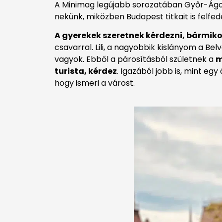
A Minimag legújabb sorozatában Győr-Ágo
nekünk, miközben Budapest titkait is felf
A gyerekek szeretnek kérdezni, bármikor
csavarral. Lili, a nagyobbik kislányom a B
vagyok. Ebből a párosításból születnek a
m
turista, kérdez
. Igazából jobb is, mint eg
hogy ismeri a várost.