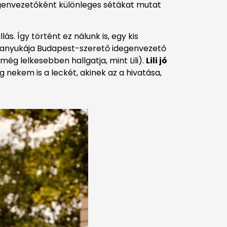
egenvezetőként különleges sétákat mutat
ás. Így történt ez nálunk is, egy kis
az anyukája Budapest-szerető idegenvezető
még lelkesebben hallgatja, mint Lili).
Lili jó
g nekem is a leckét, akinek az a hivatása,