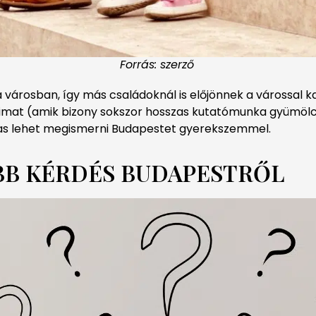
Forrás: szerző
városban, így más családoknál is előjönnek a várossal 
zaimat (amik bizony sokszor hosszas kutatómunka gyümölcsei
mas lehet megismerni Budapestet gyerekszemmel.
IBB KÉRDÉS BUDAPESTRŐL