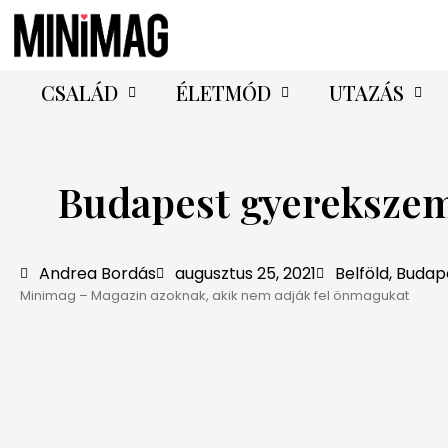
CSALÁD
ÉLETMÓD
UTAZÁS
Budapest gyerekszemm
Andrea Bordás
augusztus 25, 2021
Belföld
,
Budap
Minimag – Magazin azoknak, akik nem adják fel önmagukat