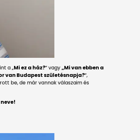
nt a „
Mi ez a ház?
” vagy
„Mi van ebben a
or van Budapest születésnapja?
”,
rott be, de már vannak válaszaim és
 neve!