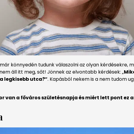
 már könnyedén tudunk válaszolni az olyan kérdésekre, mi
 nem áll itt meg, sőt! Jönnek az elvontabb kérdések: „
Mik
 a legkisebb utca?”
. Kapásból nekem is a nem tudom ug
r van a főváros születésnapja és miért lett pont ez a
a