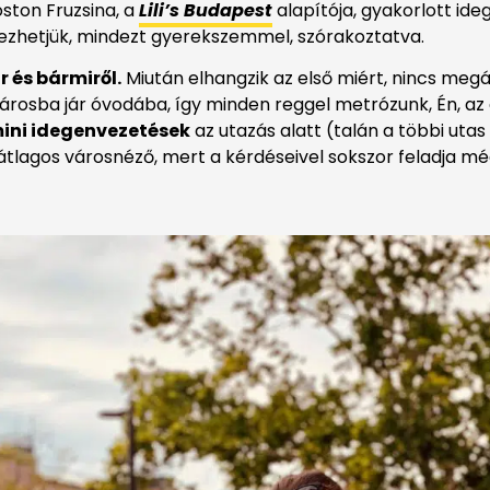
ston Fruzsina, a
Lili’s Budapest
alapítója, gyakorlott id
edezhetjük, mindezt gyerekszemmel, szórakoztatva.
 és bármiről.
Miután elhangzik az első miért, nincs megáll
elvárosba jár óvodába, így minden reggel metrózunk, Én, 
ini idegenvezetések
az utazás alatt (talán a többi utas 
y átlagos városnéző, mert a kérdéseivel sokszor feladja mé