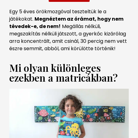
Egy 5 éves örökmozgóval teszteltük le a
játékokat.
Megnéztem az órámat, hogy nem
tévedek-e, de nem!
Megállás nélküli,
megszakítás nélküli játszott, a gyerkőc kizárólag
arra koncentrált, amit csinál, 30 percig nem vett
észre semmit, abból, ami körülötte történik!
Mi olyan különleges
ezekben a matricákban?