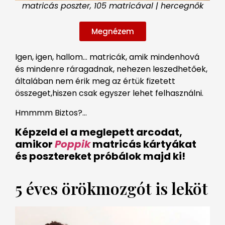
matricás poszter, 105 matricával | hercegnők
Megnézem
Igen, igen, hallom… matricák, amik mindenhová
és mindenre ráragadnak, nehezen leszedhetőek,
általában nem érik meg az értük fizetett
összeget,hiszen csak egyszer lehet felhasználni.
Hmmmm Biztos?…
Képzeld el a meglepett arcodat,
amikor
Poppik
matricás kártyákat
és posztereket próbálok majd ki!
5 éves örökmozgót is leköt