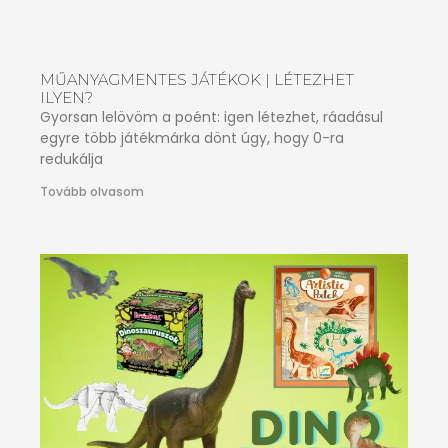
MŰANYAGMENTES JÁTÉKOK | LÉTEZHET
ILYEN?
Gyorsan lelövöm a poént: igen létezhet, ráadásul
egyre több játékmárka dönt úgy, hogy 0-ra
redukálja
Tovább olvasom