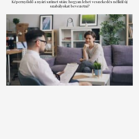
Képernyőidő a nyári szünet után: hogyan lehet veszekedés nélkül új
szabályokat bevezetni?