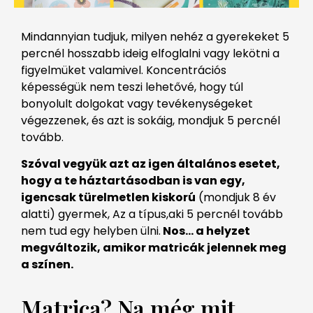
Mindannyian tudjuk, milyen nehéz a gyerekeket 5
percnél hosszabb ideig elfoglalni vagy lekötni a
figyelmüket valamivel. Koncentrációs
képességük nem teszi lehetővé, hogy túl
bonyolult dolgokat vagy tevékenységeket
végezzenek, és azt is sokáig, mondjuk 5 percnél
tovább.
Szóval vegyük azt az igen általános esetet,
hogy a te háztartásodban is van egy,
igencsak türelmetlen kiskorú
(mondjuk 8 év
alatti) gyermek, Az a típus,aki 5 percnél tovább
nem tud egy helyben ülni.
Nos… a helyzet
megváltozik, amikor matricák jelennek meg
a színen.
Matrica? Na még mit