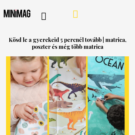
PROGRAMOK, AJÁNLÓK
VÁSÁRLÁSI TIPPEK
IRÁNY A WEBSHOP
MINIMAG HÍRLEVÉL
Kösd le a gyerekeid 5 percnél tovább | matrica,
poszter és még több matrica