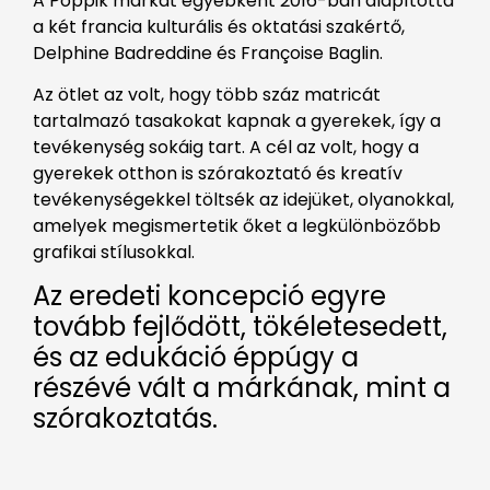
A Poppik márkát egyébként 2016-ban alapította
a két francia kulturális és oktatási szakértő,
Delphine Badreddine és Françoise Baglin.
Az ötlet az volt, hogy több száz matricát
tartalmazó tasakokat kapnak a gyerekek, így a
tevékenység sokáig tart. A cél az volt, hogy a
gyerekek otthon is szórakoztató és kreatív
tevékenységekkel töltsék az idejüket, olyanokkal,
amelyek megismertetik őket a legkülönbözőbb
grafikai stílusokkal.
Az eredeti koncepció egyre
tovább fejlődött, tökéletesedett,
és az edukáció éppúgy a
részévé vált a márkának, mint a
szórakoztatás.