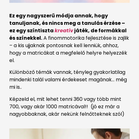
Ez egy nagyszerű módja annak, hogy
tanuljanak, és nincs meg a tanulás érzése –
ez egy színtiszta
kreatív
játék, de formákkal
és színekkel.
A finommotorika fejlesztése is zajlik
– a kis ujjaknak pontosnak kell lenniük, ahhoz,
hogy a matricákat a megfelelő helyre helyezzék
el.
Különböző témák vannak, tényleg gyakorlatilag
mindenki talál valami érdekeset magának… még
mi is..
Képzeld el, mit lehet tenni 360 vagy több mint
700, vagy akár 1000 matricával!! (jó ez már a
nagyobbaknak, akár nekünk felnőtteknek szól)