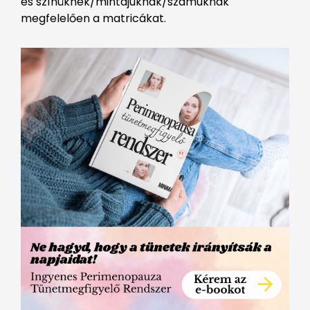
és színüknek/mintájuknak/számuknak
megfelelően a matricákat.