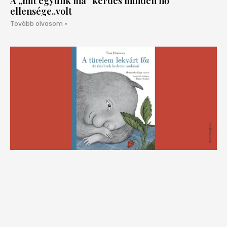
A „mit együnk ma” kérdés minden nő
ellensége..volt
Tovább olvasom »