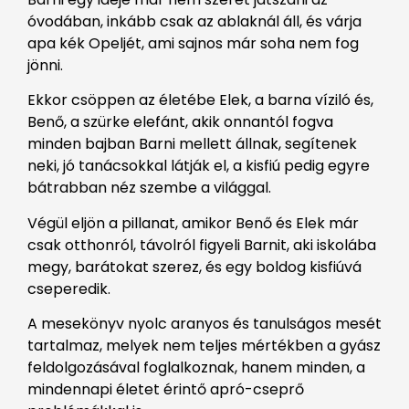
óvodában, inkább csak az ablaknál áll, és várja
apa kék Opeljét, ami sajnos már soha nem fog
jönni.
Ekkor csöppen az életébe Elek, a barna víziló és,
Benő, a szürke elefánt, akik onnantól fogva
minden bajban Barni mellett állnak, segítenek
neki, jó tanácsokkal látják el, a kisfiú pedig egyre
bátrabban néz szembe a világgal.
Végül eljön a pillanat, amikor Benő és Elek már
csak otthonról, távolról figyeli Barnit, aki iskolába
megy, barátokat szerez, és egy boldog kisfiúvá
cseperedik.
A mesekönyv nyolc aranyos és tanulságos mesét
tartalmaz, melyek nem teljes mértékben a gyász
feldolgozásával foglalkoznak, hanem minden, a
mindennapi életet érintő apró-cseprő