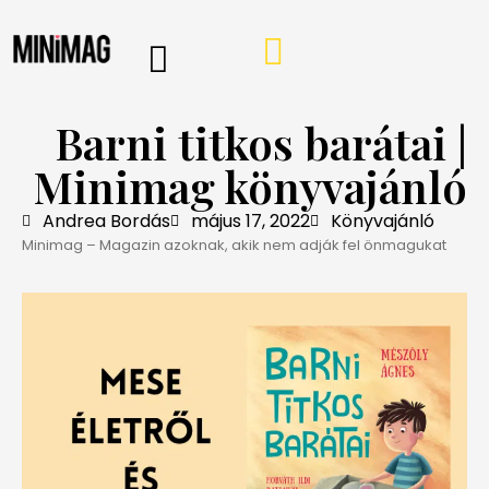
PROGRAMOK, AJÁNLÓK
VÁSÁRLÁSI TIPPEK
IRÁNY A WEBSHOP
MINIMAG HÍRLEVÉL
Barni titkos barátai |
Minimag könyvajánló
Andrea Bordás
május 17, 2022
Könyvajánló
Minimag – Magazin azoknak, akik nem adják fel önmagukat