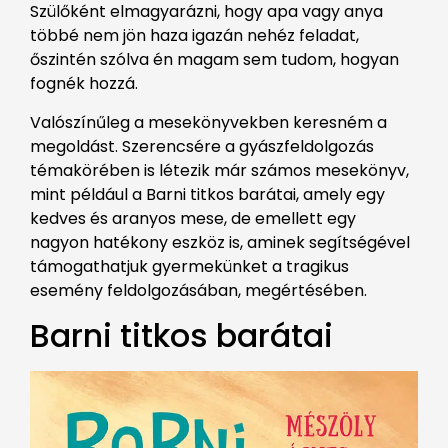
Szülőként elmagyarázni, hogy apa vagy anya
többé nem jön haza igazán nehéz feladat,
őszintén szólva én magam sem tudom, hogyan
fognék hozzá.
Valószínűleg a mesekönyvekben keresném a
megoldást. Szerencsére a gyászfeldolgozás
témakörében is létezik már számos mesekönyv,
mint például a Barni titkos barátai, amely egy
kedves és aranyos mese, de emellett egy
nagyon hatékony eszköz is, aminek segítségével
támogathatjuk gyermekünket a tragikus
esemény feldolgozásában, megértésében.
Barni titkos barátai