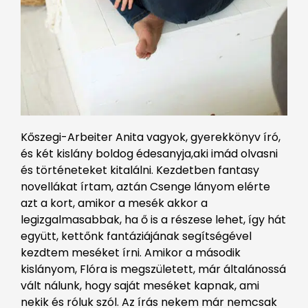
Kőszegi-Arbeiter Anita vagyok, gyerekkönyv író,
és két kislány boldog édesanyja,aki imád olvasni
és történeteket kitalálni. Kezdetben fantasy
novellákat írtam, aztán Csenge lányom elérte
azt a kort, amikor a mesék akkor a
legizgalmasabbak, ha ő is a részese lehet, így hát
együtt, kettőnk fantáziájának segítségével
kezdtem meséket írni. Amikor a második
kislányom, Flóra is megszületett, már általánossá
vált nálunk, hogy saját meséket kapnak, ami
nekik és róluk szól. Az írás nekem már nemcsak