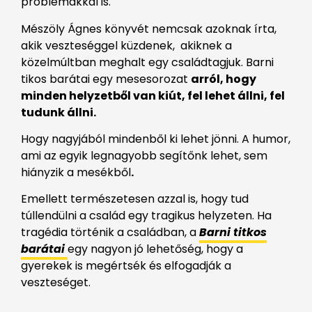
problémákkal is.
Mészöly Ágnes könyvét nemcsak azoknak írta,
akik veszteséggel küzdenek, akiknek a
közelmúltban meghalt egy családtagjuk. Barni
tikos barátai egy mesesorozat
arról, hogy
minden helyzetből van kiút, fel lehet állni, fel
tudunk állni.
Hogy nagyjából mindenből ki lehet jönni. A humor,
ami az egyik legnagyobb segítőnk lehet, sem
hiányzik a mesékből
.
Emellett természetesen azzal is, hogy tud
túllendülni a család egy tragikus helyzeten. Ha
tragédia történik a családban, a
Barni titkos
barátai
egy nagyon jó lehetőség, hogy a
gyerekek is megértsék és elfogadják a
veszteséget.