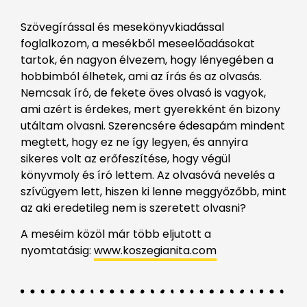
Szövegírással és mesekönyvkiadással
foglalkozom, a mesékből meseelőadásokat
tartok, én nagyon élvezem, hogy lényegében a
hobbimból élhetek, ami az írás és az olvasás.
Nemcsak író, de fekete öves olvasó is vagyok,
ami azért is érdekes, mert gyerekként én bizony
utáltam olvasni. Szerencsére édesapám mindent
megtett, hogy ez ne így legyen, és annyira
sikeres volt az erőfeszítése, hogy végül
könyvmoly és író lettem. Az olvasóvá nevelés a
szívügyem lett, hiszen ki lenne meggyőzőbb, mint
az aki eredetileg nem is szeretett olvasni?
A meséim közöl már több eljutott a
nyomtatásig:
www.koszegianita.com