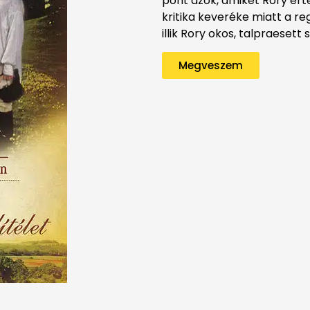
pont azok, amiket Rory érté
kritika keveréke miatt a re
illik Rory okos, talpraesett
Megveszem