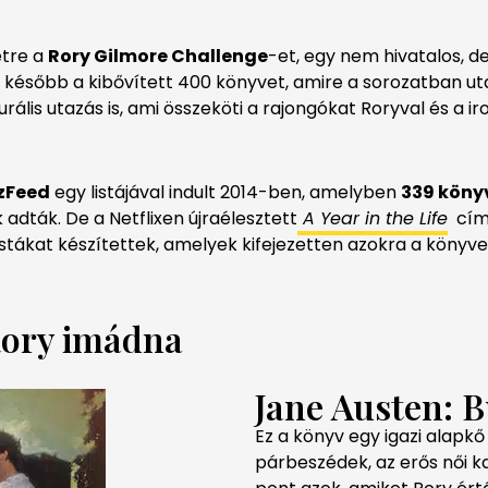
étre a
Rory Gilmore Challenge
-et, egy nem hivatalos, d
jd később a kibővített 400 könyvet, amire a sorozatban ut
ális utazás is, ami összeköti a rajongókat Roryval és a ir
zFeed
egy listájával indult 2014-ben, amelyben
339 köny
dták. De a Netflixen újraélesztett
A Year in the Life
című
 listákat készítettek, amelyek kifejezetten azokra a köny
Rory imádna
Jane Austen: B
Ez a könyv egy igazi alapkő
párbeszédek, az erős női 