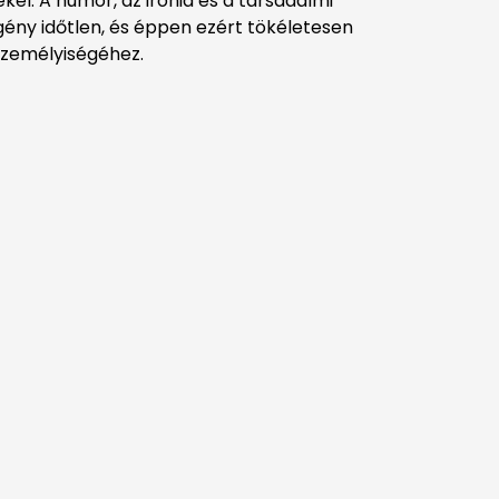
kel. A humor, az irónia és a társadalmi
gény időtlen, és éppen ezért tökéletesen
 személyiségéhez.