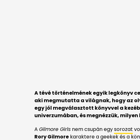
A tévé történelmének egyik legkönyv c
aki megmutatta a világnak, hogy az olva
egy jól megválasztott könyvvel a kezéb
univerzumában, és megnézzük, milyen k
A
Gilmore Girls
nem csupán egy
sorozat
vo
Rory Gilmore
karaktere a geekek és a kön