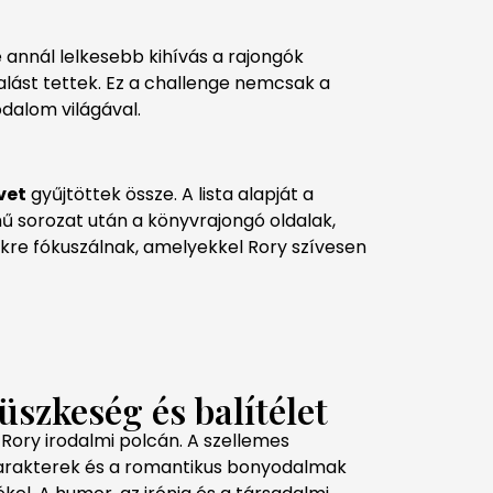
e annál lelkesebb kihívás a rajongók
alást tettek. Ez a challenge nemcsak a
odalom világával.
vet
gyűjtöttek össze. A lista alapját a
 sorozat után a könyvrajongó oldalak,
vekre fókuszálnak, amelyekkel Rory szívesen
üszkeség és balítélet
 Rory irodalmi polcán. A szellemes
karakterek és a romantikus bonyodalmak