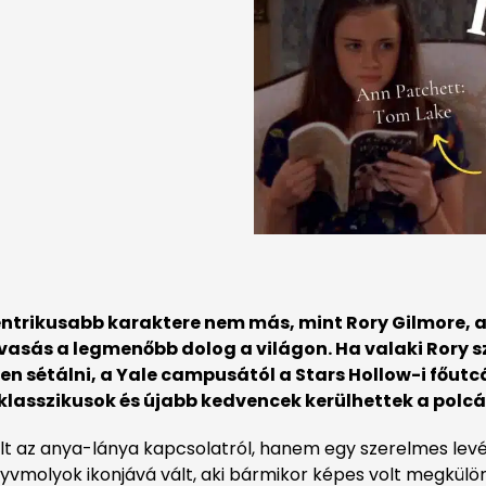
entrikusabb karaktere nem más, mint Rory Gilmore, 
sás a legmenőbb dolog a világon. Ha valaki Rory szí
en sétálni, a Yale campusától a Stars Hollow-i főut
lasszikusok és újabb kedvencek kerülhettek a polcá
lt az anya-lánya kapcsolatról, hanem egy szerelmes levé
yvmolyok ikonjává vált, aki bármikor képes volt megkülö