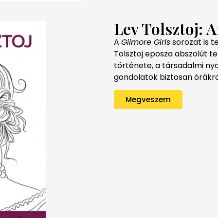
Lev Tolsztoj: 
A
Gilmore Girls
sorozat is t
Tolsztoj eposza abszolút te
története, a társadalmi ny
gondolatok biztosan órákra 
Megveszem