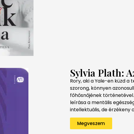
Sylvia Plath: 
Rory, aki a Yale-en küzd a 
szorong, könnyen azonosul
főhősnőjének történetével.
leírása a mentális egészsé
intellektuális, de érzékeny o
Megveszem