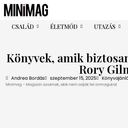
CSALÁD
ÉLETMÓD
UTAZÁS
Könyvek, amik biztosa
Rory Gil
Andrea Bordás
szeptember 15, 2025
Könyvajánl
Minimag – Magazin azoknak, akik nem adják fel önmagukat