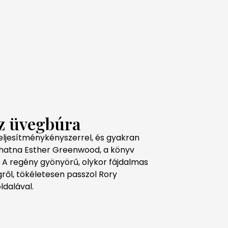
Az üvegbúra
teljesítménykényszerrel, és gyakran
hatna Esther Greenwood, a könyv
 A regény gyönyörű, olykor fájdalmas
gről, tökéletesen passzol Rory
ldalával.