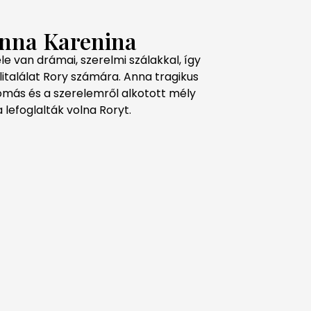
Anna Karenina
ele van drámai, szerelmi szálakkal, így
litalálat Rory számára. Anna tragikus
omás és a szerelemről alkotott mély
lefoglalták volna Roryt.