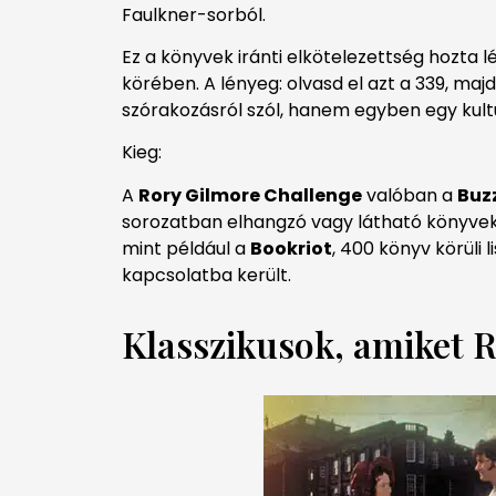
Faulkner-sorból.
Ez a könyvek iránti elkötelezettség hozta l
körében. A lényeg: olvasd el azt a 339, ma
szórakozásról szól, hanem egyben egy kultur
Kieg:
A
Rory Gilmore Challenge
valóban a
Buz
sorozatban elhangzó vagy látható könyvek a
mint például a
Bookriot
, 400 könyv körüli
kapcsolatba került.
Klasszikusok, amiket 