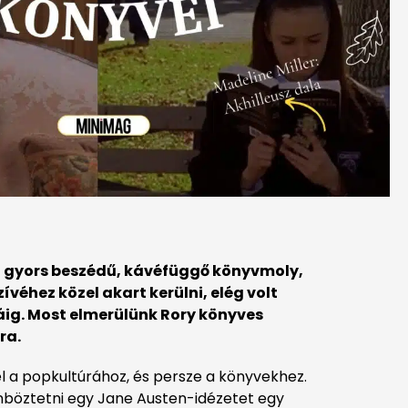
a gyors beszédű, kávéfüggő könyvmoly,
véhez közel akart kerülni, elég volt
cáig. Most elmerülünk Rory könyves
ra.
l a popkultúrához, és persze a könyvekhez.
nböztetni egy Jane Austen-idézetet egy