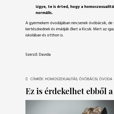
Ugye, te is érted, hogy a homoszexualitá
normális.
A gyermekem óvodájában nincsenek óvóbácsik, de sze
kertészkednek és imádják őket a Kicsik. Mert az ig
iskolában és otthon is.
Szerző: Davida
CÍMKÉK:
HOMOSZEXUALITÁS
,
ÓVÓBÁCSI
,
ÓVODA
Ez is érdekelhet ebből 