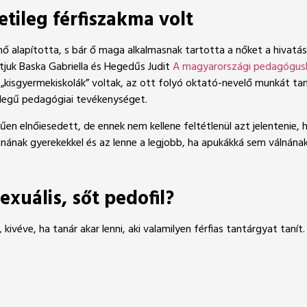
tileg férfiszakma volt
 alapította, s bár ő maga alkalmasnak tartotta a nőket a hivatás 
tjuk Baska Gabriella és Hegedűs Judit
A magyarországi pedagógusk
kisgyermekiskolák” voltak, az ott folyó oktató-nevelő munkát tanít
llegű pedagógiai tevékenységet.
n elnőiesedett, de ennek nem kellene feltétlenül azt jelentenie, h
tnának gyerekekkel és az lenne a legjobb, ha apukákká sem válnána
xuális, sőt pedofil?
a, kivéve, ha tanár akar lenni, aki valamilyen férfias tantárgyat taní