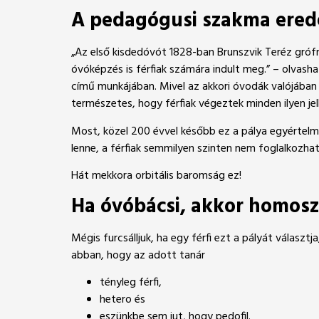
A pedagógusi szakma erede
„Az első kisdedóvót 1828-ban Brunszvik Teréz grófnő
óvóképzés is férfiak számára indult meg.” – olvasha
című munkájában. Mivel az akkori óvodák valójában „
természetes, hogy férfiak végeztek minden ilyen je
Most, közel 200 évvel később ez a pálya egyértelműe
lenne, a férfiak semmilyen szinten nem foglalkozha
Hát mekkora orbitális baromság ez!
Ha óvóbácsi, akkor homosze
Mégis furcsálljuk, ha egy férfi ezt a pályát választj
abban, hogy az adott tanár
tényleg férfi,
hetero és
eszünkbe sem jut, hogy pedofil.