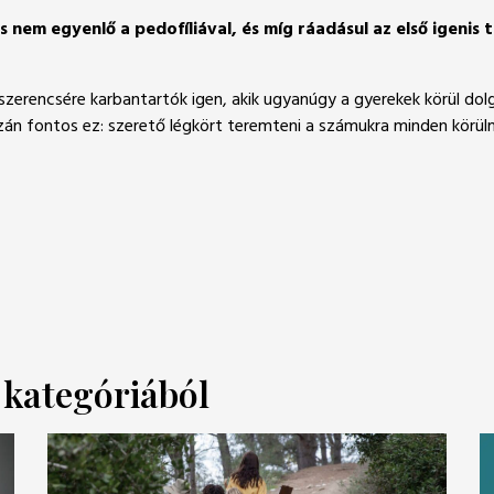
s nem egyenlő a pedofíliával, és míg ráadásul az első igeni
rencsére karbantartók igen, akik ugyanúgy a gyerekek körül dolgoz
azán fontos ez: szerető légkört teremteni a számukra minden körül
a kategóriából