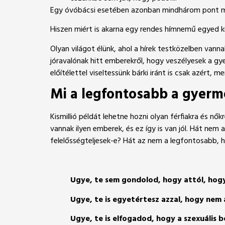
Egy óvóbácsi esetében azonban mindhárom pont m
Hiszen miért is akarna egy rendes hímnemű egyed kis
Olyan világot élünk, ahol a hírek testközelben vann
jóravalónak hitt emberekről, hogy veszélyesek a gy
előítélettel viseltessünk bárki iránt is csak azért
Mi a legfontosabb a gyer
Kismillió példát lehetne hozni olyan férfiakra és n
vannak ilyen emberek, és ez így is van jól. Hát ne
felelősségteljesek-e? Hát az nem a legfontosabb, 
Ugye, te sem gondolod, hogy attól, hogy 
Ugye, te is egyetértesz azzal, hogy nem a
Ugye, te is elfogadod, hogy a szexuális