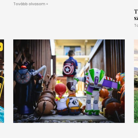
Tovább olvasom »
T
s
T