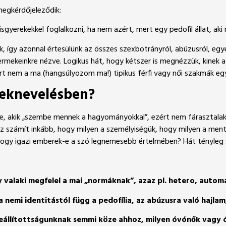
egkérdőjeleződik:
gyerekekkel foglalkozni, ha nem azért, mert egy pedofil állat, aki 
ak, így azonnal értesülünk az összes szexbotrányról, abúzusról, eg
ermekeinkre nézve. Logikus hát, hogy kétszer is megnézzük, kinek 
, mert nem a ma (hangsúlyozom ma!) tipikus férfi vagy női szakmák e
meknevelésben?
őkre, akik „szembe mennek a hagyományokkal”, ezért nem fárasztalak
m az számít inkább, hogy milyen a személyiségük, hogy milyen a men
hogy igazi emberek-e a szó legnemesebb értelmében? Hát tényleg sz
valaki megfelel a mai „normáknak”, azaz pl. hetero, automa
 nemi identitástól függ a pedofília, az abúzusra való hajlam
 beállítottságunknak semmi köze ahhoz, milyen óvónők vagy 