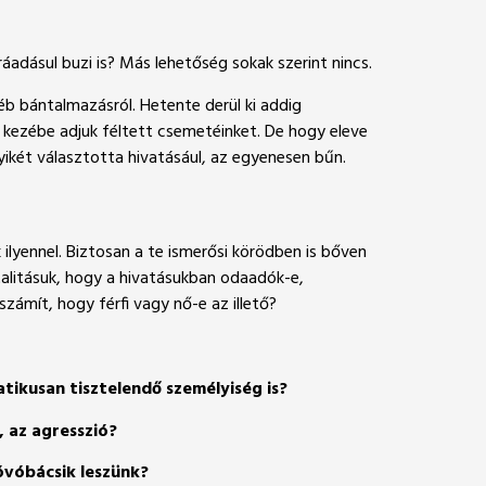
ráadásul buzi is? Más lehetőség sokak szerint nincs.
yéb bántalmazásról. Hetente derül ki addig
a kezébe adjuk féltett csemetéinket. De hogy eleve
gyikét választotta hivatásául, az egyenesen bűn.
 ilyennel. Biztosan a te ismerősi körödben is bőven
talitásuk, hogy a hivatásukban odaadók-e,
ámít, hogy férfi vagy nő-e az illető?
tikusan tisztelendő személyiség is?
, az agresszió?
óvóbácsik leszünk?