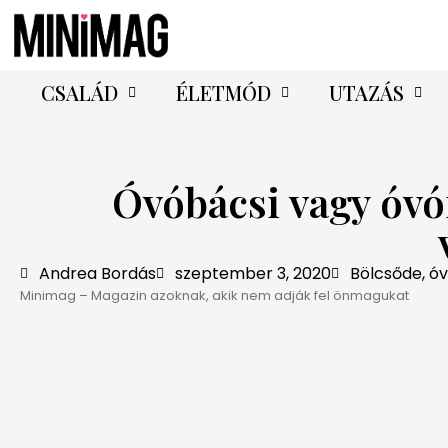
CSALÁD
ÉLETMÓD
UTAZÁS
Óvóbácsi vagy óvó
Andrea Bordás
szeptember 3, 2020
Bölcsőde, óv
Minimag – Magazin azoknak, akik nem adják fel önmagukat