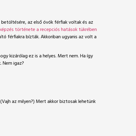
betöltésére, az első óvók férfiak voltak és az
épzés története a recepciós hatások tükrében
ó férfiakra bízták. Akkoriban ugyanis az volt a
ogy kizárólag ez is a helyes. Mert nem. Ha így
k. Nem igaz?
t. (Vajh az milyen?) Mert akkor biztosak lehetünk