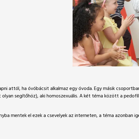
kapni attól, ha óvóbácsit alkalmaz egy óvoda. Egy másik csoportb
olyan segítőhöz), aki homoszexuális. A két téma között a pedofíl
nyba mentek el ezek a csevelyek az interneten, a téma azonban igen