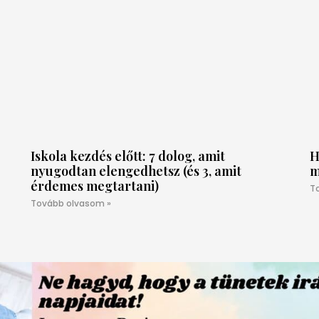
Iskola kezdés előtt: 7 dolog, amit
H
nyugodtan elengedhetsz (és 3, amit
m
érdemes megtartani)
T
Tovább olvasom »