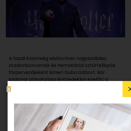
A hazai közönség elsősorban nagyszabású
stadionkoncertek és nemzetközi sztárfellépők
főszervezőjeként ismeri Guba Gábort. Bár
szakmai pályafutása évtizedekkel ezelőtt a
jazzlemezek és a kultikus CD Bár zenei világából
indult, a nagyszabású show-műsorok és a
monumentális rendezvények világa hozta meg
számára a széles körű ismertséget. Legújabb
vállalkozása, a Green Exhibitions élén egy
teljesen új műfajban mutatkozik be a hazai
piacon.