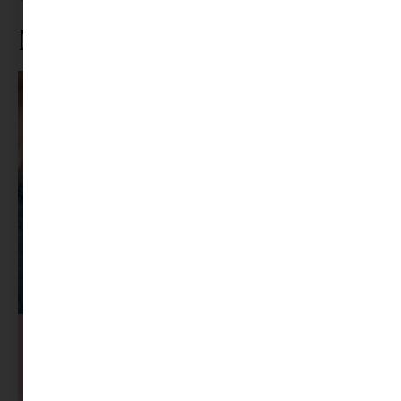
Ne maradj le rólunk