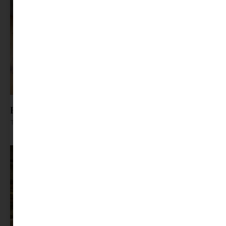
Hogyan hűtsük a lakást a nyári forróságban?
Tovább olvasom »