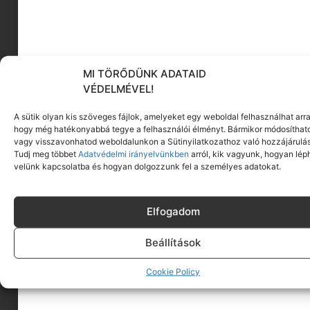
pedig varázslatos tárgyakat rejt.
Immár 37
éve vagyok ebben a szakmában, de
bátran kijelenthetem, hogy az érdeklődők
rendkívül magas színvonalú, kiváló
minőségű ajándéktárgyak közül
MI TÖRŐDÜNK ADATAID
válogathatnak
. A palackozott Vajsör
VÉDELMÉVEL!
például elképesztően népszerű, az egyik
A sütik olyan kis szöveges fájlok, amelyeket egy weboldal felhasználhat arra
legkelendőbb termék, amelyet folyamatosan
hogy még hatékonyabbá tegye a felhasználói élményt. Bármikor módosíthat
utánrendelünk a hatalmas kereslet miatt.
vagy visszavonhatod weboldalunkon a Sütinyilatkozathoz való hozzájárulás
Tudj meg többet
Adatvédelmi irányelvünkben
arról, kik vagyunk, hogyan lép
velünk kapcsolatba és hogyan dolgozzunk fel a személyes adatokat.
A jövő térképe és a
következő „nagy dobások”
Elfogadom
A Harry Potter-tárlat egyértelműen új
Beállítások
dimenziót nyitott a hazai kiállítások sorában,
de tudjuk, hogy egy igazi producer sosem
Cookie Policy
pihen. Ha most kinyithatnánk a Green
Exhibitions jövőbeli terveinek titkos térképét,