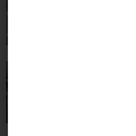
Képernyőidő a nyári szünet után: hogyan lehet veszekedés nélkül új
szabályokat bevezetni?
Pszichológus keresése az interneten: mire figyelj döntés előtt?