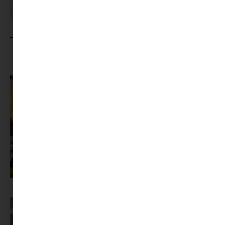
MINIMAG.HU
TOVÁBBI CIKKEI
Az X-akták megkapta a saját LEGO-szettjét