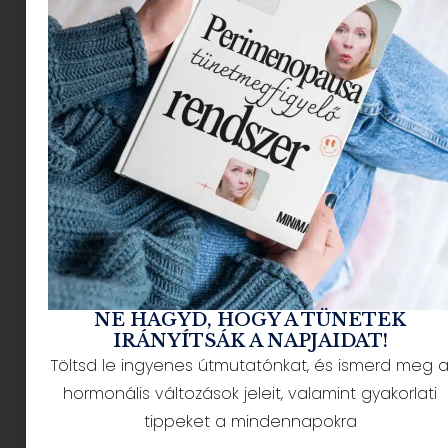
Sikerült Magyarországra, a Szentendrén
található Green Event Hallba elhozni és
megvalósítani a világ jelenleg legnépszerűbb
utazó tárlatát, a
Harry Potter
: A kiállítást. Az
interaktív és technológiailag is egyedülálló
varázsvilág Atlanta, Párizs és Milánó után
érkezett meg a Dunakanyar kapujába. Rendkívüli
látogatottsága miatt a kiállítás nyitvatartását
június 28-ig meghosszabbították. A producerrel
a háttérben zajló logisztikai munkákról, a
grandiózus kiállítás látványosságairól
beszélgettünk, de legfőképp arra voltunk
kíváncsiak: vajon a sikeres üzletember maga is
NE HAGYD, HOGY A TÜNETEK
IRÁNYÍTSÁK A NAPJAIDAT!
igazi Harry Potter-rajongó-e?
Töltsd le ingyenes útmutatónkat, és ismerd meg 
Borító fotó: Bor Veronika
hormonális változások jeleit, valamint gyakorlati
tippeket a mindennapokra
A logisztika varázslata