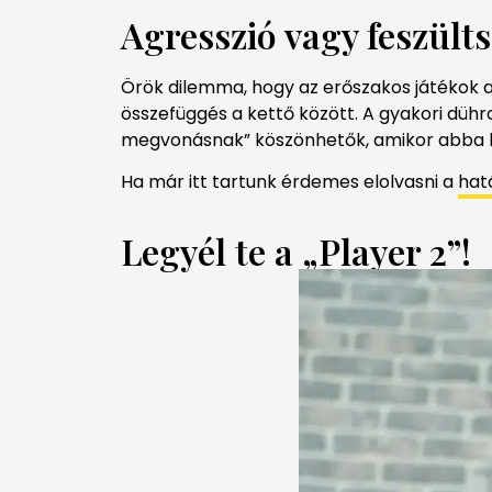
Agresszió vagy feszült
Örök dilemma, hogy az erőszakos játékok a
összefüggés a kettő között. A gyakori düh
megvonásnak” köszönhetők, amikor abba ke
Ha már itt tartunk érdemes elolvasni a
hat
Legyél te a „Player 2”!