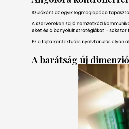
Szülőként az egyik legmeglepőbb tapasztala
A szervereken zajló nemzetközi kommuniká
eket és a bonyolult stratégiákat – sokszo
Ez a fajta kontextuális nyelvtanulás olyan 
A barátság új dimenziój