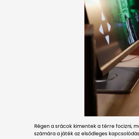
Régen a srácok kimentek a térre focizni, m
számára a játék az elsődleges kapcsolódási