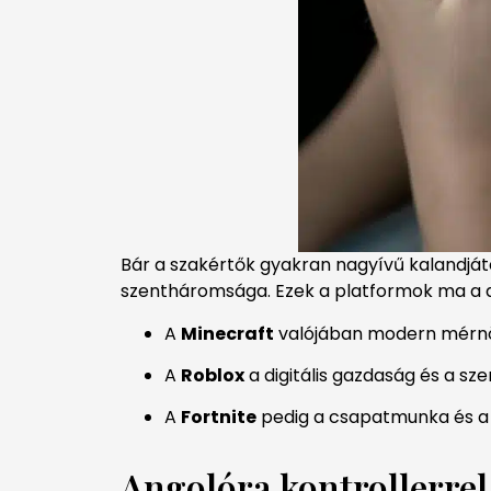
Bár a szakértők gyakran nagyívű kalandjá
szentháromsága. Ezek a platformok ma a dig
A
Minecraft
valójában modern mérnöki
A
Roblox
a digitális gazdaság és a sze
A
Fortnite
pedig a csapatmunka és a 
Angolóra kontrollerrel