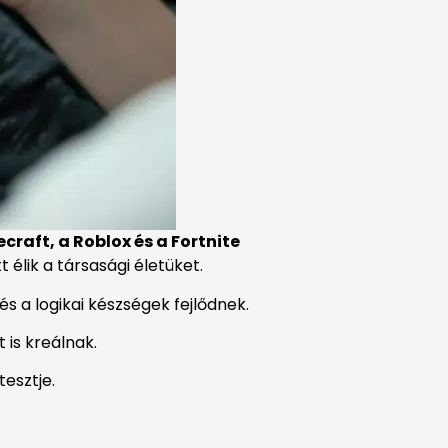
craft, a Roblox és a Fortnite
élik a társasági életüket.
s a logikai készségek fejlődnek.
 is kreálnak.
esztje.