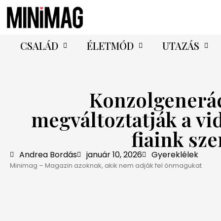
CSALÁD
ÉLETMÓD
UTAZÁS
Konzolgenerác
megváltoztatják a vi
fiaink sz
Andrea Bordás
január 10, 2026
Gyereklélek
Minimag – Magazin azoknak, akik nem adják fel önmagukat