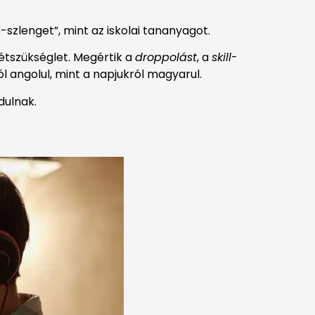
szlenget”, mint az iskolai tananyagot.
étszükséglet. Megértik a
droppolást
, a
skill
-
 angolul, mint a napjukról magyarul.
dulnak.