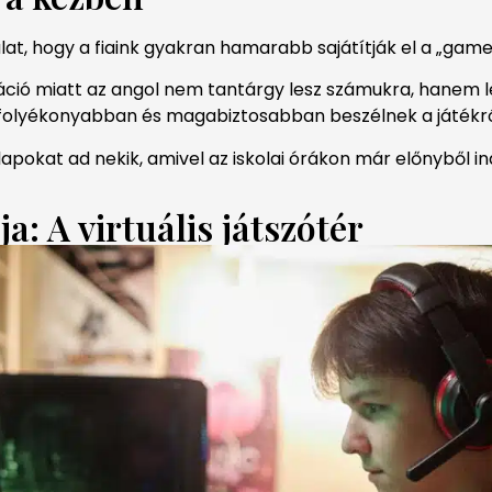
t, hogy a fiaink gyakran hamarabb sajátítják el a „game-
ció miatt az angol nem tantárgy lesz számukra, hanem l
r folyékonyabban és magabiztosabban beszélnek a játékról
alapokat ad nekik, amivel az iskolai órákon már előnyből in
a: A virtuális játszótér