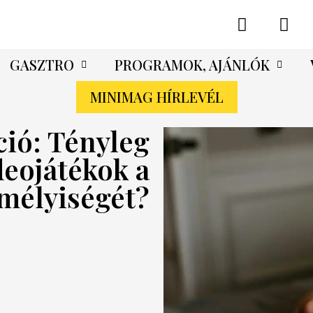
GASZTRO
PROGRAMOK, AJÁNLÓK
MINIMAG HÍRLEVÉL
ió: Tényleg
deojátékok a
emélyiségét?