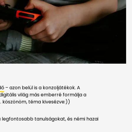
dő
– azon belül is a konzoljátékok. A
igitális világ más emberré formálja a
.. köszönöm, téma kivesézve:))
 legfontosabb tanulságokat, és némi hazai