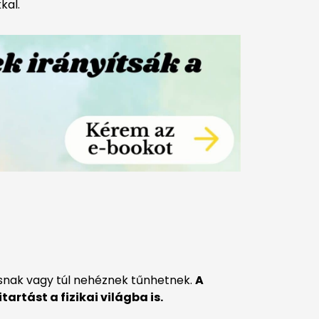
kal.
asnak vagy túl nehéznek tűnhetnek.
A
artást a fizikai világba is.