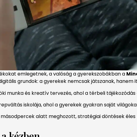
tékokat emlegetnek, a valóság a gyerekszobákban a
Mine
itális grundok: a gyerekek nemcsak játszanak, hanem itt 
 munka és kreatív tervezés, ahol a térbeli tájékozódás é
repváltás iskolája, ahol a gyerekek gyakran saját világokat
másodpercek alatt meghozott, stratégiai döntések éles t
 a kézben