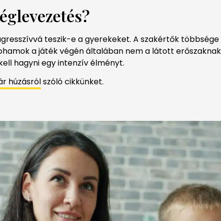
séglevezetés?
gresszívvá teszik-e a gyerekeket. A szakértők többsége 
rohamok a játék végén általában nem a látott erőszakna
ll hagyni egy intenzív élményt.
ár húzásról
szóló cikkünket.