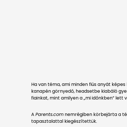
Ha van téma, ami minden fiús anyát képes
kanapén görnyedő, headsetbe kiabáló gyerek
fiainkat, mint amilyen a „mi időnkben” let
A
Parents.com
nemrégiben körbejárta a tém
tapasztalattal kiegészítettük.