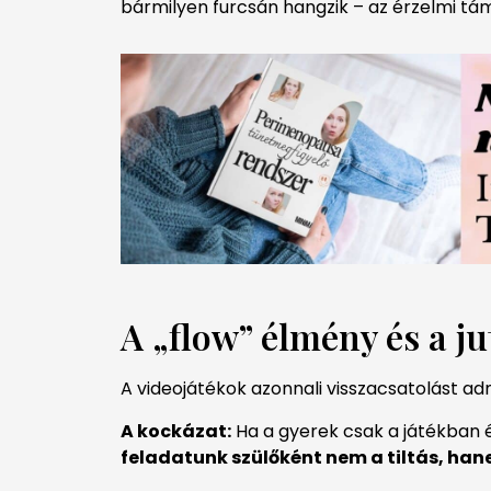
bármilyen furcsán hangzik – az érzelmi tá
A „flow” élmény és a j
A videojátékok azonnali visszacsatolást adna
A kockázat:
Ha a gyerek csak a játékban 
feladatunk szülőként nem a tiltás, hanem