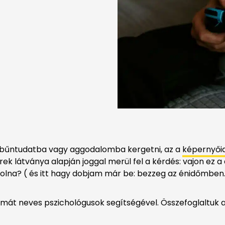
 bűntudatba vagy aggodalomba kergetni, az a
képernyői
 látványa alapján joggal merül fel a kérdés: vajon ez a d
t volna? ( és itt hagy dobjam már be: bezzeg az énidőmben
át neves pszichológusok segítségével. Összefoglaltuk a