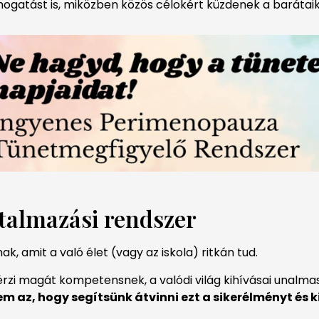
mogatást is, miközben közös célokért küzdenek a barátaik
utalmazási rendszer
k, amit a való élet (vagy az iskola) ritkán tud.
érzi magát kompetensnek, a valódi világ kihívásai unalm
 az, hogy segítsünk átvinni ezt a sikerélményt és kit